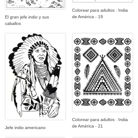
Colorear para adultos : India
de América - 19
El gran jefe indio y sus
caballos
Colorear para adultos : India
de América - 21
Jefe indio americano