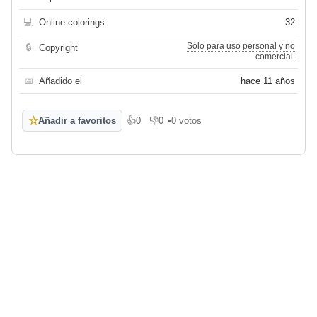
💻
Online colorings
32
Sólo para uso personal y no
🔒
Copyright
comercial.
📅
Añadido el
hace 11 años
☆
Añadir a favoritos
👍
0
👎
0
•
0 votos
Me gusta
No me gusta