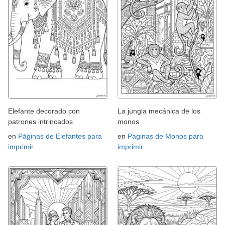
Elefante decorado con
La jungla mecánica de los
patrones intrincados
monos
en
Páginas de Elefantes para
en
Páginas de Monos para
imprimir
imprimir