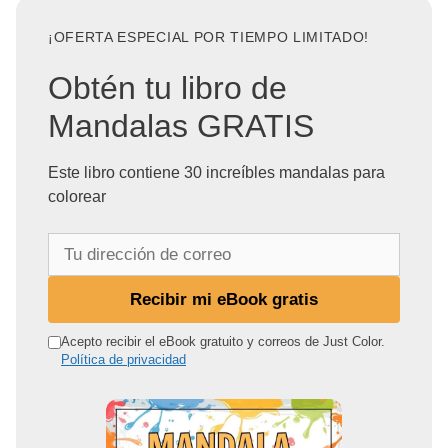
¡OFERTA ESPECIAL POR TIEMPO LIMITADO!
Obtén tu libro de
Mandalas GRATIS
Este libro contiene 30 increíbles mandalas para
colorear
T
u
d
Recibir mi eBook gratis
i
r
Acepto recibir el eBook gratuito y correos de Just Color.
Política de privacidad
e
c
c
i