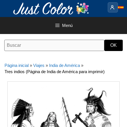
Saltar
al
contenido
Menú
Página inicial
»
Viajes
»
India de América
»
Tres indios (Página de India de América para imprimir)