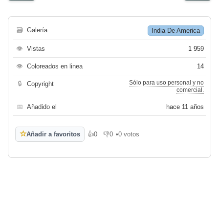
🗃
Galería
India De America
👁
Vistas
1 959
👁
Coloreados en linea
14
Sólo para uso personal y no
🔒
Copyright
comercial.
📅
Añadido el
hace 11 años
☆
Añadir a favoritos
👍
0
👎
0
•
0 votos
Me gusta
No me gusta