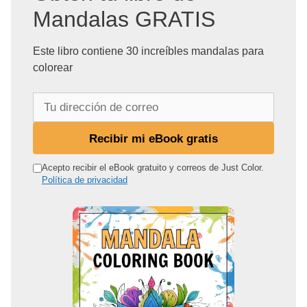
Mandalas GRATIS
Este libro contiene 30 increíbles mandalas para
colorear
T
u
d
Recibir mi eBook gratis
i
r
Acepto recibir el eBook gratuito y correos de Just Color.
Política de privacidad
e
c
c
i
ó
n
d
e