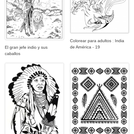
Colorear para adultos : India
de América - 19
El gran jefe indio y sus
caballos