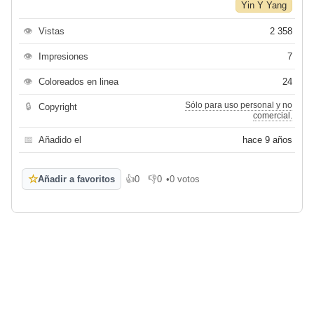
Yin Y Yang
👁
Vistas
2 358
👁
Impresiones
7
👁
Coloreados en linea
24
Sólo para uso personal y no
🔒
Copyright
comercial.
📅
Añadido el
hace 9 años
☆
Añadir a favoritos
👍
0
👎
0
•
0 votos
Me gusta
No me gusta