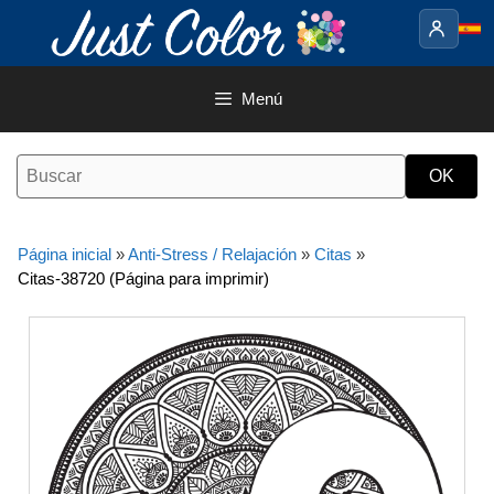
Saltar
al
contenido
Menú
Página inicial
»
Anti-Stress / Relajación
»
Citas
»
Citas-38720 (Página para imprimir)