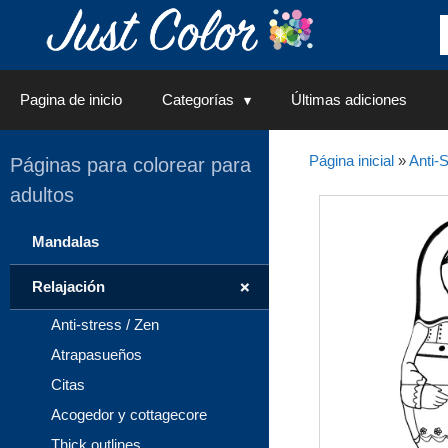
Saltar
al
contenido
Pagina de inicio
Categorías
Últimas adiciones
Página inicial
»
Anti-S
Páginas para colorear para
adultos
Mandalas
+
Relajación
Anti-stress / Zen
Atrapasueños
Citas
Acogedor y cottagecore
Thick outlines