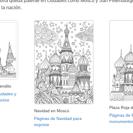
storia queda patente en ciudades como Moscú y San Petersburgo,
 la nación.
Bendito
iudades y
rimir
Plaza Roja 
Navidad en Moscú
Páginas de 
Páginas de Navidad para
monumentos 
imprimir