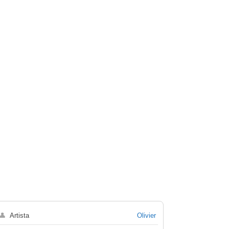
👤
Artista
Olivier