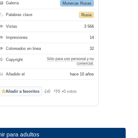
🗃
Galería
Munecas Rusas
🏷
Palabras clave
Rusia
👁
Vistas
3 566
👁
Impresiones
14
👁
Coloreados en linea
32
Sólo para uso personal y no
🔒
Copyright
comercial.
📅
Añadido el
hace 10 años
☆
Añadir a favoritos
👍
0
👎
0
•
0 votos
Me gusta
No me gusta
r para adultos