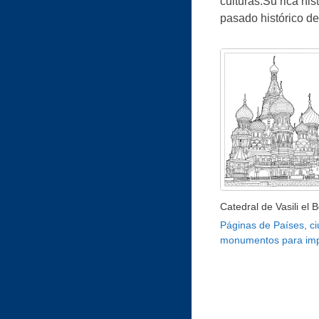
culturas.Su rica hi
pasado histórico de
Catedral de Vasili el 
Páginas de Países, c
monumentos para imp