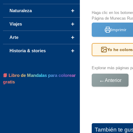
+
Naturaleza
Haga clic en los botone
Página de Munecas Rus
+
Viajes
Imprimir
+
Arte
Yo he colore
+
Historia & stories
Explorar más páginas pa
📘 Libro de Mandalas para colorear
←
Anterior
gratis
También te gu