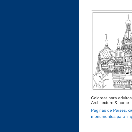
Colorear para adultos
Architecture & home -
Páginas de Países, c
monumentos para imp