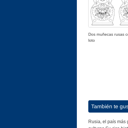
Dos muñecas rusas co
loto
También te gu
Rusia, el país más 