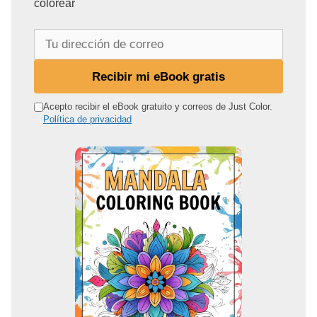
colorear
T
u
d
Recibir mi eBook gratis
i
r
Acepto recibir el eBook gratuito y correos de Just Color.
Política de privacidad
e
c
c
i
ó
n
d
e
c
o
r
r