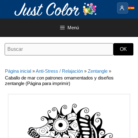
Saltar
al
contenido
Menú
Página inicial
»
Anti-Stress / Relajación
»
Zentangle
»
Caballo de mar con patrones ornamentados y diseños
zentangle (Página para imprimir)