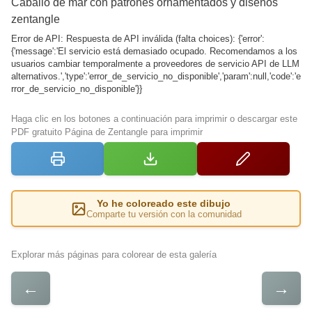
Caballo de mar con patrones ornamentados y diseños
zentangle
Error de API: Respuesta de API inválida (falta choices): {'error':
{'message':'El servicio está demasiado ocupado. Recomendamos a los
usuarios cambiar temporalmente a proveedores de servicio API de LLM
alternativos.','type':'error_de_servicio_no_disponible','param':null,'code':'e
rror_de_servicio_no_disponible'}}
Haga clic en los botones a continuación para imprimir o descargar este
PDF gratuito Página de Zentangle para imprimir
Yo he coloreado este dibujo
Comparte tu versión con la comunidad
Explorar más páginas para colorear de esta galería
←
→