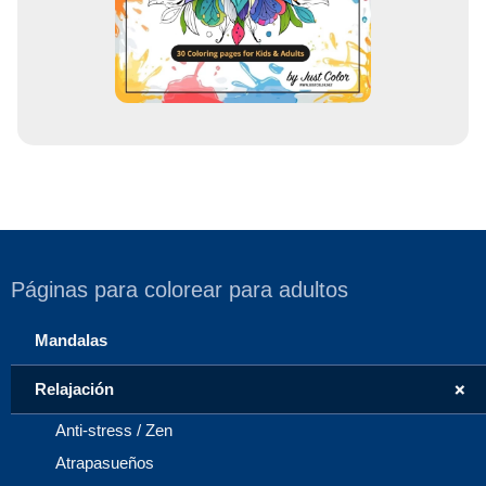
e
o
Páginas para colorear para adultos
Mandalas
+
Relajación
Anti-stress / Zen
Atrapasueños