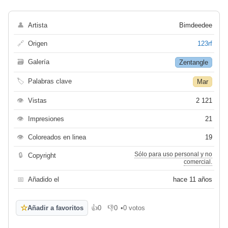
👤
Artista
Bimdeedee
🔗
Origen
123rf
🗃
Galería
Zentangle
🏷
Palabras clave
Mar
👁
Vistas
2 121
👁
Impresiones
21
👁
Coloreados en linea
19
Sólo para uso personal y no
🔒
Copyright
comercial.
📅
Añadido el
hace 11 años
☆
Añadir a favoritos
👍
0
👎
0
•
0 votos
Me gusta
No me gusta