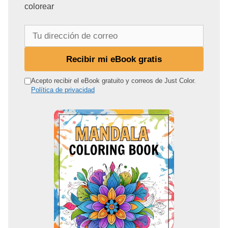
colorear
T
u
d
Recibir mi eBook gratis
i
r
Acepto recibir el eBook gratuito y correos de Just Color.
Política de privacidad
e
c
c
i
ó
n
d
e
c
o
r
r