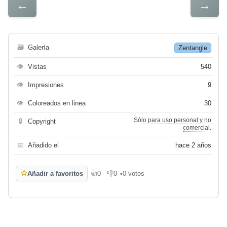
←
→
🗃
Galería
Zentangle
👁
Vistas
540
👁
Impresiones
9
👁
Coloreados en linea
30
Sólo para uso personal y no
🔒
Copyright
comercial.
📅
Añadido el
hace 2 años
☆
Añadir a favoritos
👍
0
👎
0
•
0 votos
Me gusta
No me gusta