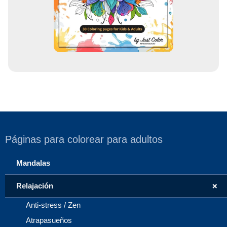
e
o
Páginas para colorear para adultos
Mandalas
+
Relajación
Anti-stress / Zen
Atrapasueños