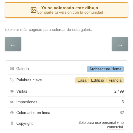
Yo he coloreado este dibujo
Comparte tu versión con la comunidad
Explorar más páginas para colorear de esta galería
←
→
🗃
Galería
Architecture Home
🏷
Palabras clave
Casa
Edificio
Francia
👁
Vistas
2 499
👁
Impresiones
6
👁
Coloreados en linea
32
Sólo para uso personal y no
🔒
Copyright
comercial.