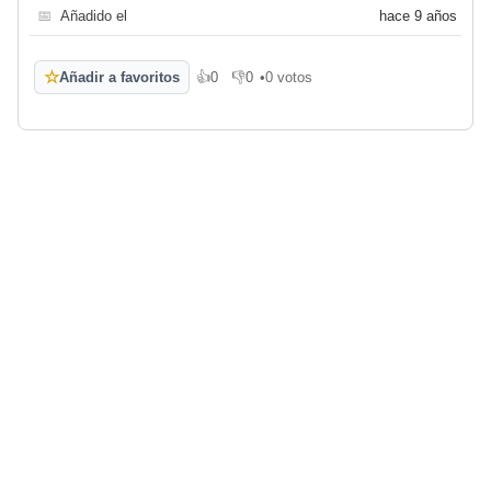
📅
Añadido el
hace 9 años
☆
Añadir a favoritos
👍
0
👎
0
•
0 votos
Me gusta
No me gusta