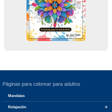
o
r
r
e
o
Páginas para colorear para adultos
Mandalas
+
Relajación