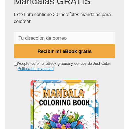
Mandalas GRATIS
Este libro contiene 30 increíbles mandalas para
colorear
T
u
d
Recibir mi eBook gratis
i
r
Acepto recibir el eBook gratuito y correos de Just Color.
Política de privacidad
e
c
c
i
ó
n
d
e
c