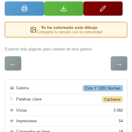
Yo he coloreado este dibujo
Comparte tu versión con la comunidad
Explorar más páginas para colorear de esta galería
←
→
🗃
Galería
Este Y 1001 Noches
🏷
Palabras clave
Cachemir
👁
Vistas
3 082
👁
Impresiones
54
👁
Coloreados en linea
18