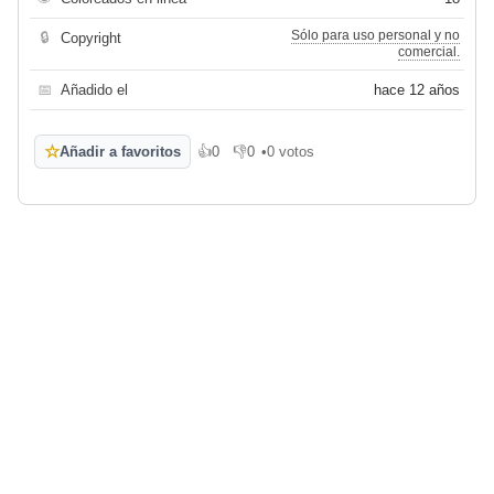
Sólo para uso personal y no
🔒
Copyright
comercial.
📅
Añadido el
hace 12 años
☆
Añadir a favoritos
👍
0
👎
0
•
0 votos
Me gusta
No me gusta