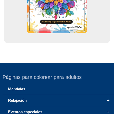
r
r
e
o
Páginas para colorear para adultos
Mandalas
+
Relajación
+
Eventos especiales