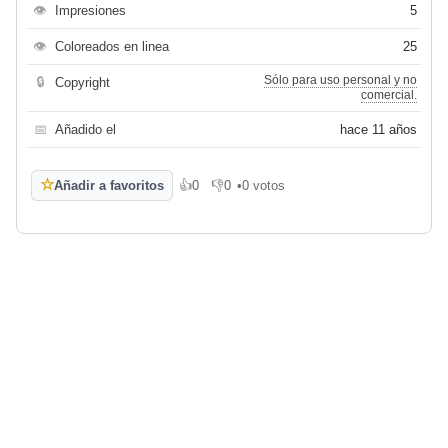
👁
Impresiones
5
👁
Coloreados en linea
25
Sólo para uso personal y no
🔒
Copyright
comercial.
📅
Añadido el
hace 11 años
☆
Añadir a favoritos
👍
0
👎
0
•
0 votos
Me gusta
No me gusta