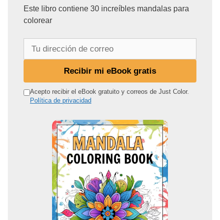
Este libro contiene 30 increíbles mandalas para
colorear
T
u
d
Recibir mi eBook gratis
i
r
Acepto recibir el eBook gratuito y correos de Just Color.
Política de privacidad
e
c
c
i
ó
n
d
e
c
o