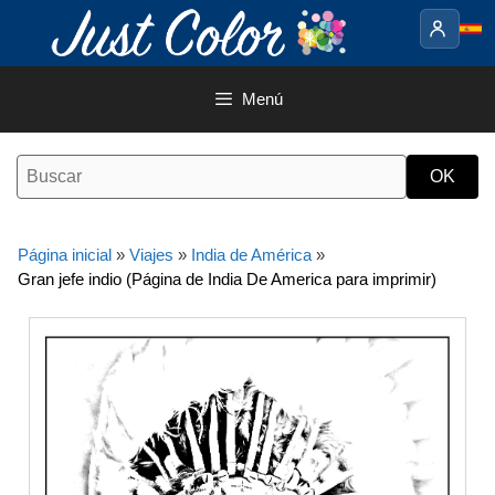
Saltar
al
contenido
Menú
Página inicial
»
Viajes
»
India de América
»
Gran jefe indio (Página de India De America para imprimir)