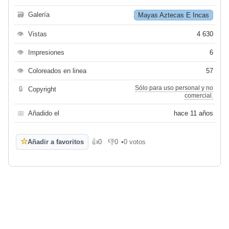
🗃
Galería
Mayas Aztecas E Incas
👁
Vistas
4 630
👁
Impresiones
6
👁
Coloreados en linea
57
Sólo para uso personal y no
🔒
Copyright
comercial.
📅
Añadido el
hace 11 años
☆
Añadir a favoritos
👍
0
👎
0
•
0 votos
Me gusta
No me gusta