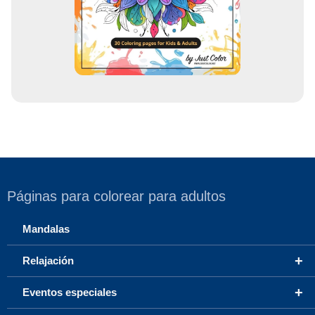
r
e
o
Páginas para colorear para adultos
Mandalas
+
Relajación
+
Eventos especiales