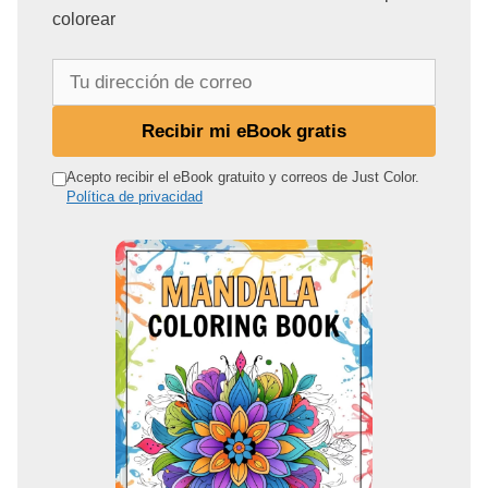
colorear
T
u
d
Recibir mi eBook gratis
i
r
Acepto recibir el eBook gratuito y correos de Just Color.
Política de privacidad
e
c
c
i
ó
n
d
e
c
o
r