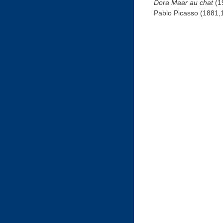
Dora Maar au chat
(1
Pablo Picasso (1881,