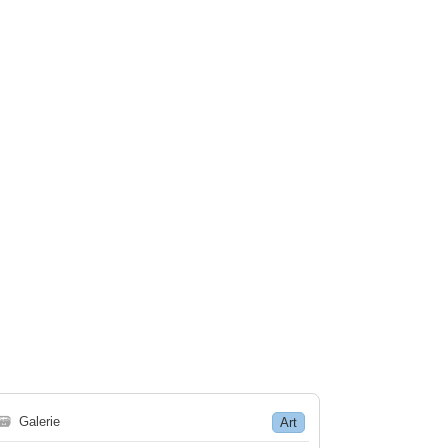
🗃
Galerie
Art