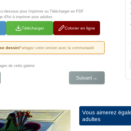
s ci-dessous pour Imprimer ou Télécharger en PDF
e d'Art à imprimer pour adultes
Télécharger
Colorier en ligne
 ce dessin
Partagez votre version avec la communauté
iages de cette galerie
→
Suivant
Vous aimerez égal
adultes