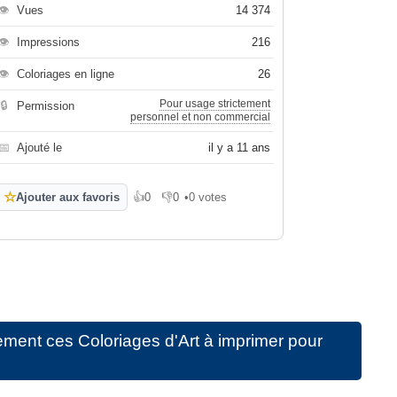
👁
Vues
14 374
👁
Impressions
216
👁
Coloriages en ligne
26
Pour usage strictement
🔒
Permission
personnel et non commercial
📅
Ajouté le
il y a 11 ans
☆
Ajouter aux favoris
👍
0
👎
0
•
0 votes
J'aime
Je n'aime pas
ement ces
Coloriages d'Art à imprimer pour