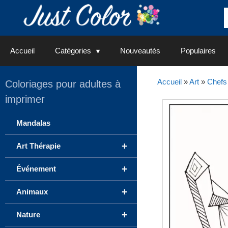
Aller
au
contenu
Accueil
Catégories
Nouveautés
Populaires
Accueil
»
Art
»
Chefs
Coloriages pour adultes à
imprimer
Mandalas
+
Art Thérapie
+
Événement
+
Animaux
+
Nature