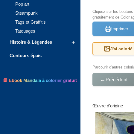
Pop art
Cliquez sur les bouton
Steampunk
gratuitement ce Coloriag
Tags et Graffitis
Imprimer
Tatouages
+
Histoire & Légendes
J'ai colorié
Contours épais
Parcourir d'autres color
←
Précédent
📘 Ebook Mandala à colorier gratuit
Œuvre d’origine