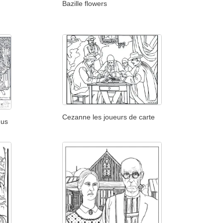
Bazille flowers
Cezanne les joueurs de carte
nus