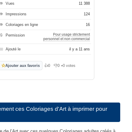
👁
Vues
11 388
👁
Impressions
124
👁
Coloriages en ligne
16
Pour usage strictement
🔒
Permission
personnel et non commercial
📅
Ajouté le
il y a 11 ans
☆
Ajouter aux favoris
👍
0
👎
0
•
0 votes
J'aime
Je n'aime pas
ement ces
Coloriages d'Art à imprimer pour
e de l'Art avec ces quelques Coloriages adultes créés à