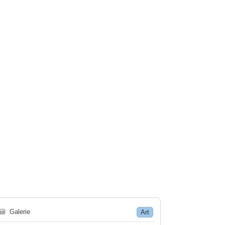
🗃
Galerie
Art