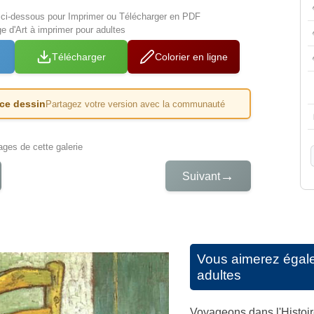
s ci-dessous pour Imprimer ou Télécharger en PDF
e d'Art à imprimer pour adultes
Télécharger
Colorier en ligne
 ce dessin
Partagez votre version avec la communauté
iages de cette galerie
→
Suivant
Vous aimerez égal
adultes
Voyageons dans l'Histoir