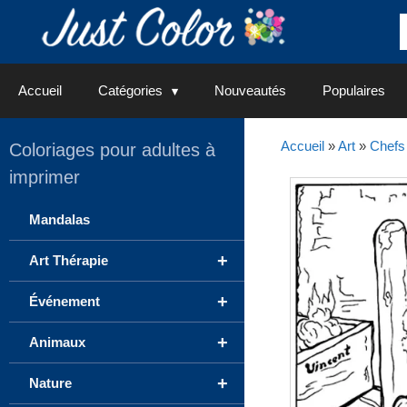
Aller
au
contenu
Accueil
Catégories
Nouveautés
Populaires
Accueil
»
Art
»
Chefs
Coloriages pour adultes à
imprimer
Mandalas
+
Art Thérapie
+
Événement
+
Animaux
+
Nature