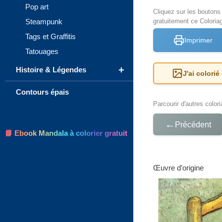
Pop art
Cliquez sur les bouton
Steampunk
gratuitement ce Coloriag
Tags et Graffitis
Imprimer
Tatouages
+
Histoire & Légendes
J'ai colorié
Contours épais
Parcourir d'autres color
←
Précédent
📘 Ebook Mandala à colorier gratuit
Œuvre d’origine