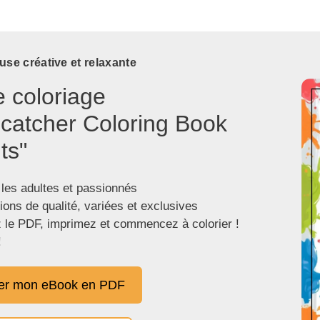
use créative et relaxante
e coloriage
catcher Coloring Book
ts"
 les adultes et passionnés
tions de qualité, variées et exclusives
 le PDF, imprimez et commencez à colorier !
!
er mon eBook en PDF