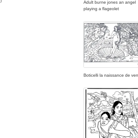
)
Adult burne jones an angel
playing a flageolet
Boticelli la naissance de ve