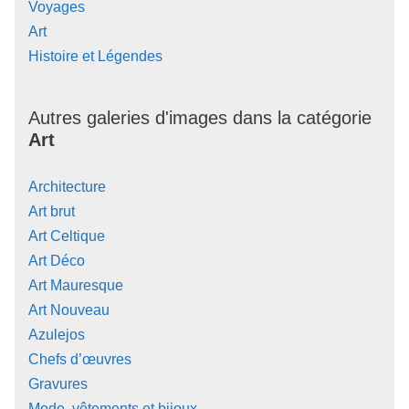
Voyages
Art
Histoire et Légendes
Autres galeries d'images dans la catégorie
Art
Architecture
Art brut
Art Celtique
Art Déco
Art Mauresque
Art Nouveau
Azulejos
Chefs d’œuvres
Gravures
Mode, vêtements et bijoux