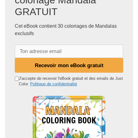
coloriage Mandala
GRATUIT
Cet eBook contient 30 coloriages de Mandalas
exclusifs
T
o
n
Recevoir mon eBook gratuit
a
d
J'accepte de recevoir l'eBook gratuit et des emails de Just
Color.
Politique de confidentialité
r
e
s
s
e
e
m
a