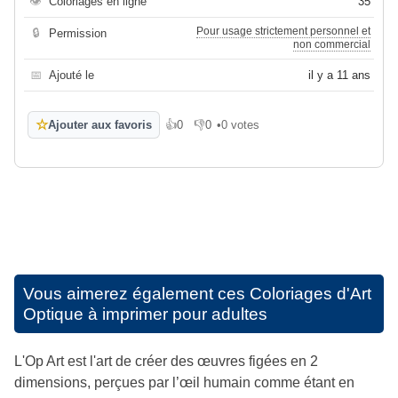
👁
Coloriages en ligne
35
Pour usage strictement personnel et
🔒
Permission
non commercial
📅
Ajouté le
il y a 11 ans
☆
Ajouter aux favoris
👍
0
👎
0
•
0 votes
J'aime
Je n'aime pas
Vous aimerez également ces
Coloriages d'Art
Optique à imprimer pour adultes
L'Op Art est l'art de créer des œuvres figées en 2
dimensions, perçues par l’œil humain comme étant en