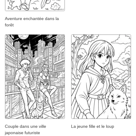
Aventure enchantée dans la
forêt
Couple dans une ville
La jeune fille et le loup
japonaise futuriste