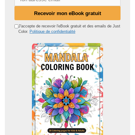
o
n
Recevoir mon eBook gratuit
a
d
J'accepte de recevoir l'eBook gratuit et des emails de Just
Color.
Politique de confidentialité
r
e
s
s
e
e
m
a
i
l