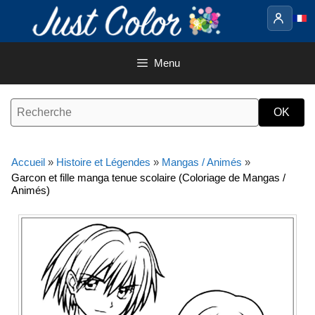
Aller
au
contenu
Menu
Accueil
»
Histoire et Légendes
»
Mangas / Animés
»
Garcon et fille manga tenue scolaire (Coloriage de Mangas /
Animés)