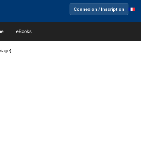
Connexion / Inscription
ne
eBooks
riage)