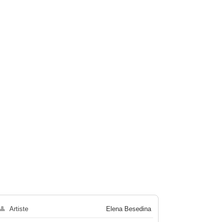
👤
Artiste
Elena Besedina