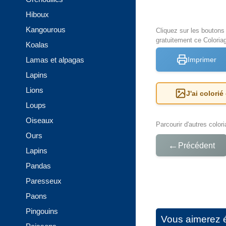
Hiboux
Kangourous
Cliquez sur les bouton
gratuitement ce Coloria
Koalas
Lamas et alpagas
Imprimer
Lapins
Lions
J'ai colorié
Loups
Oiseaux
Parcourir d'autres color
Ours
←
Précédent
Lapins
Pandas
Paresseux
Paons
Pingouins
Vous aimerez 