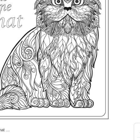
at ...