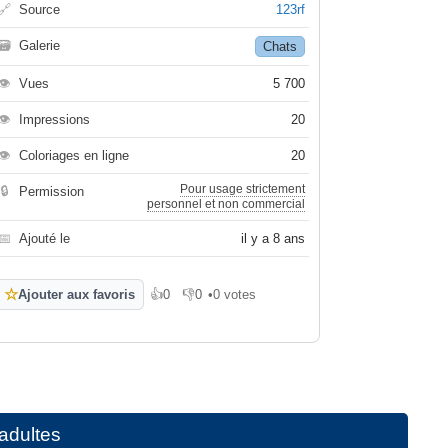
🔗
Source
123rf
🗃
Galerie
Chats
👁
Vues
5 700
👁
Impressions
20
👁
Coloriages en ligne
20
Pour usage strictement
🔒
Permission
personnel et non commercial
📅
Ajouté le
il y a 8 ans
☆
Ajouter aux favoris
👍
0
👎
0
•
0 votes
J'aime
Je n'aime pas
adultes