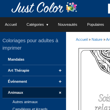
Aller
au
contenu
Accueil
Catégories
Nouveautés
Populaires
Accueil
»
Nature
»
A
Coloriages pour adultes à
imprimer
Mandalas
+
Art Thérapie
+
Événement
+
Animaux
Autres animaux
Caméléons et lézards