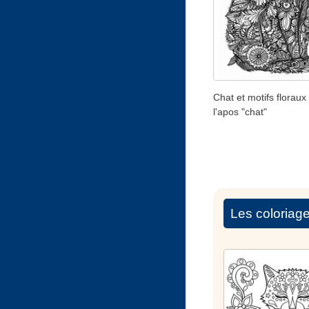
Chat et motifs floraux
l'apos "chat"
Les coloriag