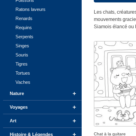
Poissons
Ratons laveurs
Les chats, créature
Renards
mouvements gracieux
Siamois élancé ou 
Requins
Serpents
Singes
Souris
Tigres
Tortues
Vaches
+
Nature
+
Voyages
+
Art
+
Chat à la guitare
Histoire & Légendes