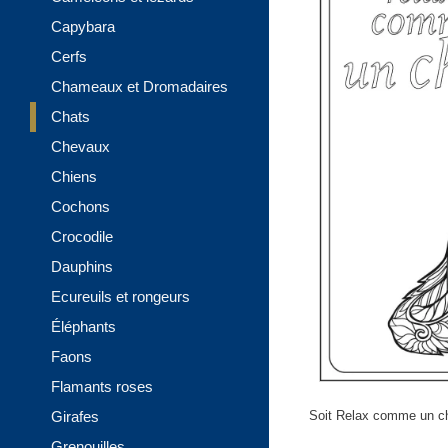
Capybara
Cerfs
Chameaux et Dromadaires
Chats
Chevaux
Chiens
Cochons
Crocodile
Dauphins
Ecureuils et rongeurs
Éléphants
Faons
Flamants roses
Girafes
Soit Relax comme un ch
Grenouilles