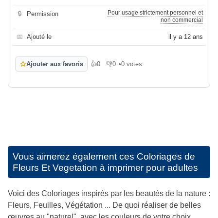
Pour usage strictement personnel et
🔒
Permission
non commercial
📅
Ajouté le
il y a 12 ans
☆
Ajouter aux favoris
👍
0
👎
0
•
0 votes
J'aime
Je n'aime pas
Vous aimerez également ces
Coloriages de
Fleurs Et Vegetation à imprimer pour adultes
Voici des Coloriages inspirés par les beautés de la nature :
Fleurs, Feuilles, Végétation ... De quoi réaliser de belles
œuvres au "naturel", avec les couleurs de votre choix.