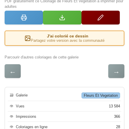
PDF gratuitement ce Coloriage de Fleurs Et Vegetation à imprimer pour
adultes
J'ai colorié ce dessin
Partagez votre version avec la communauté
Parcourir d'autres coloriages de cette galerie
←
→
🗃
Galerie
Fleurs Et Vegetation
👁
Vues
13 584
👁
Impressions
366
👁
Coloriages en ligne
28