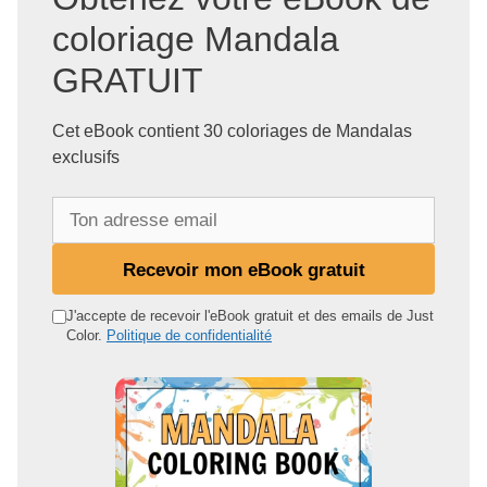
coloriage Mandala
GRATUIT
Cet eBook contient 30 coloriages de Mandalas
exclusifs
T
o
n
Recevoir mon eBook gratuit
a
d
J'accepte de recevoir l'eBook gratuit et des emails de Just
Color.
Politique de confidentialité
r
e
s
s
e
e