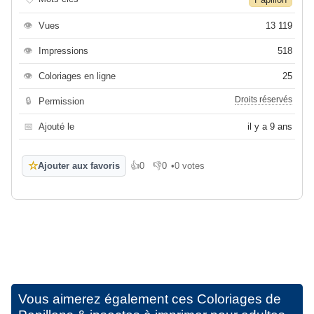
👁
Vues
13 119
👁
Impressions
518
👁
Coloriages en ligne
25
Droits réservés
🔒
Permission
📅
Ajouté le
il y a 9 ans
☆
Ajouter aux favoris
👍
0
👎
0
•
0 votes
J'aime
Je n'aime pas
Vous aimerez également ces
Coloriages de