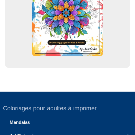
i
l
Coloriages pour adultes à imprimer
Mandalas