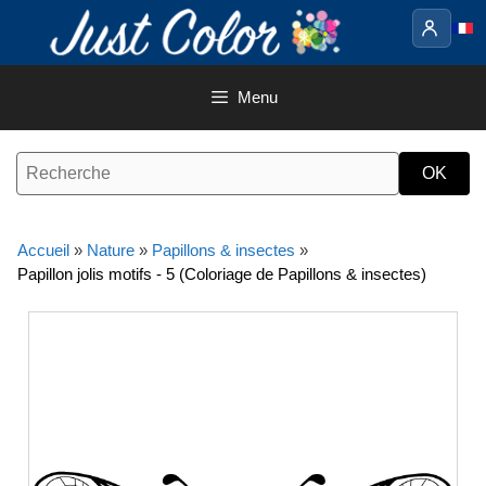
Aller
au
contenu
Menu
Accueil
»
Nature
»
Papillons & insectes
»
Papillon jolis motifs - 5 (Coloriage de Papillons & insectes)