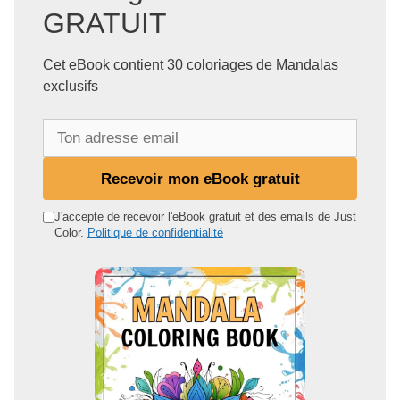
GRATUIT
Cet eBook contient 30 coloriages de Mandalas
exclusifs
T
o
n
Recevoir mon eBook gratuit
a
d
J'accepte de recevoir l'eBook gratuit et des emails de Just
Color.
Politique de confidentialité
r
e
s
s
e
e
m
a