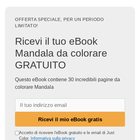
OFFERTA SPECIALE, PER UN PERIODO
LIMITATO!
Ricevi il tuo eBook
Mandala da colorare
GRATUITO
Questo eBook contiene 30 incredibili pagine da
colorare Mandala
I
l
t
Ricevi il mio eBook gratis
u
o
Accetto di ricevere l'eBook gratuito e le email di Just
Color.
Informativa sulla privacy
i