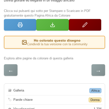
Donna giovane ed elegante in un villaggio africano
Clicca sui pulsanti qui sotto per Stampare o Scaricare in PDF
gratuitamente questo Pagina Africa da Colorare
Ho colorato questo disegno
Condividi la tua versione con la community
Esplora altre pagine da colorare di questa galleria
←
→
🗃
Galleria
Africa
🏷
Parole chiave
Donna
👁
Visualizzazioni
1 234