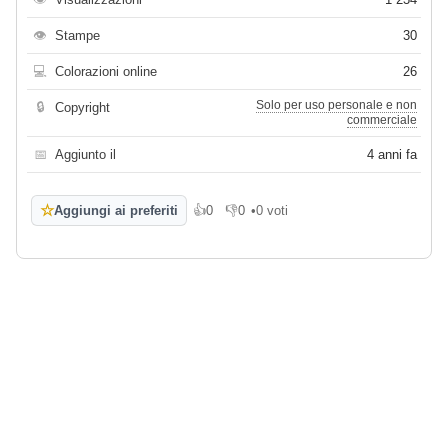
👁
Stampe
30
💻
Colorazioni online
26
Solo per uso personale e non
🔒
Copyright
commerciale
📅
Aggiunto il
4 anni fa
☆
Aggiungi ai preferiti
👍
0
👎
0
•
0 voti
Mi piace
Non mi piace