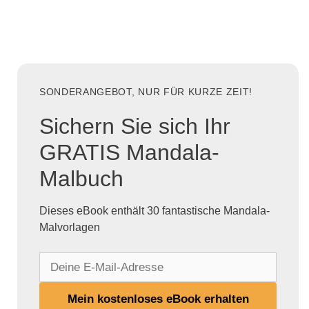
SONDERANGEBOT, NUR FÜR KURZE ZEIT!
Sichern Sie sich Ihr
GRATIS Mandala-
Malbuch
Dieses eBook enthält 30 fantastische Mandala-
Malvorlagen
D
e
i
Mein kostenloses eBook erhalten