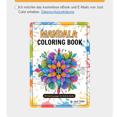
n
e
Ich möchte das kostenlose eBook und E-Mails von Just
Color erhalten.
Datenschutzerklärung
E
-
M
a
i
l
-
A
d
r
e
s
s
e