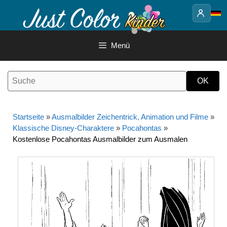
Springe
zum
Inhalt
Menü
Startseite
»
Ausmalbilder Zeichentrick, Animation und Filme
»
Klassische Disney-Charaktere
»
Pocahontas
»
Kostenlose Pocahontas Ausmalbilder zum Ausmalen