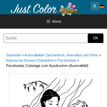
Springe
zum
Inhalt
Menü
Startseite
»
Ausmalbilder Zeichentrick, Animation und Filme
»
Klassische Disney-Charaktere
»
Pocahontas
»
Pocahontas Coloriage zum Ausdrucken (Ausmalbild)