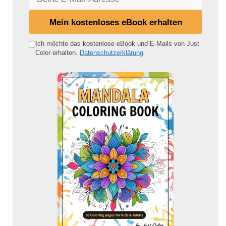
e
i
Mein kostenloses eBook erhalten
n
e
Ich möchte das kostenlose eBook und E-Mails von Just
Color erhalten.
Datenschutzerklärung
E
-
M
a
i
l
-
A
d
r
e
s
s
e