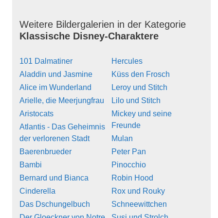
Weitere Bildergalerien in der Kategorie
Klassische Disney-Charaktere
101 Dalmatiner
Hercules
Aladdin und Jasmine
Küss den Frosch
Alice im Wunderland
Leroy und Stitch
Arielle, die Meerjungfrau
Lilo und Stitch
Aristocats
Mickey und seine
Freunde
Atlantis - Das Geheimnis
der verlorenen Stadt
Mulan
Baerenbrueder
Peter Pan
Bambi
Pinocchio
Bernard und Bianca
Robin Hood
Cinderella
Rox und Rouky
Das Dschungelbuch
Schneewittchen
Der Gloeckner von Notre
Susi und Strolch