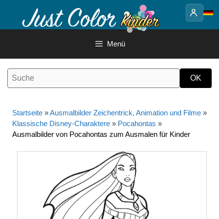
Springe
zum
Inhalt
Menü
Startseite
»
Ausmalbilder Zeichentrick, Animation und Filme
»
Klassische Disney-Charaktere
»
Pocahontas
»
Ausmalbilder von Pocahontas zum Ausmalen für Kinder