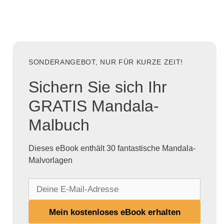
SONDERANGEBOT, NUR FÜR KURZE ZEIT!
Sichern Sie sich Ihr
GRATIS Mandala-
Malbuch
Dieses eBook enthält 30 fantastische Mandala-
Malvorlagen
D
e
i
Mein kostenloses eBook erhalten
n