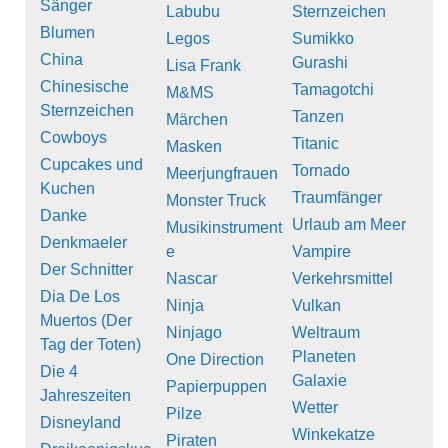
Sänger
Labubu
Sternzeichen
Blumen
Legos
Sumikko
China
Gurashi
Lisa Frank
Chinesische
Tamagotchi
M&MS
Sternzeichen
Tanzen
Märchen
Cowboys
Titanic
Masken
Cupcakes und
Tornado
Meerjungfrauen
Kuchen
Traumfänger
Monster Truck
Danke
Urlaub am Meer
Musikinstrument
Denkmaeler
e
Vampire
Der Schnitter
Nascar
Verkehrsmittel
Dia De Los
Ninja
Vulkan
Muertos (Der
Ninjago
Weltraum
Tag der Toten)
Planeten
One Direction
Die 4
Galaxie
Papierpuppen
Jahreszeiten
Wetter
Pilze
Disneyland
Winkekatze
Piraten