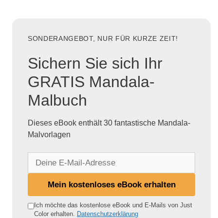
SONDERANGEBOT, NUR FÜR KURZE ZEIT!
Sichern Sie sich Ihr
GRATIS Mandala-
Malbuch
Dieses eBook enthält 30 fantastische Mandala-
Malvorlagen
D
e
i
Mein kostenloses eBook erhalten
n
e
Ich möchte das kostenlose eBook und E-Mails von Just
Color erhalten.
Datenschutzerklärung
E