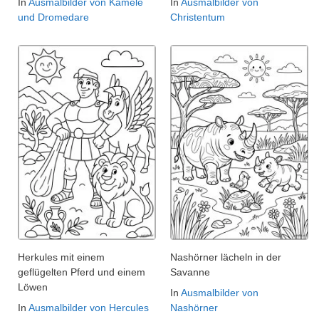
In
Ausmalbilder von Kamele
In
Ausmalbilder von
und Dromedare
Christentum
Herkules mit einem
Nashörner lächeln in der
geflügelten Pferd und einem
Savanne
Löwen
In
Ausmalbilder von
In
Ausmalbilder von Hercules
Nashörner