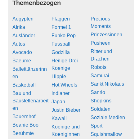
Themenbezogen
Aegypten
Flaggen
Precious
Moments
Afrika
Formel 1
Prinzessinnen
Ausländer
Funko Pop
Pusheen
Autos
Fussball
Ritter und
Avocado
Godzilla
Drachen
Baeume
Heilige Drei
Robots
Koenige
Balletttänzerinn
Samurai
en
Hippie
Sankt Nikolaus
Basketball
Hot Wheels
Sanrio
Bau und
Indianer
Baustellenarbeit
Shopkins
Japan
en
Soldaten
Justin Bieber
Bauernhof
Soziale Medien
Kawaii
Beanie Boo
Sport
Koenige und
Berühmte
Koeniginnen
Squishmallow