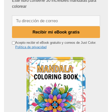
Este libro contiene 30 increíbles mandalas para
colorear
T
u
d
Recibir mi eBook gratis
i
r
Acepto recibir el eBook gratuito y correos de Just Color.
Política de privacidad
e
c
c
i
ó
n
d
e
c
o
r