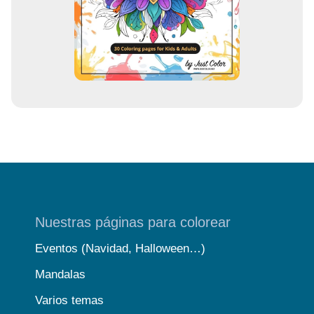
r
e
o
Nuestras páginas para colorear
Eventos (Navidad, Halloween…)
Mandalas
Varios temas