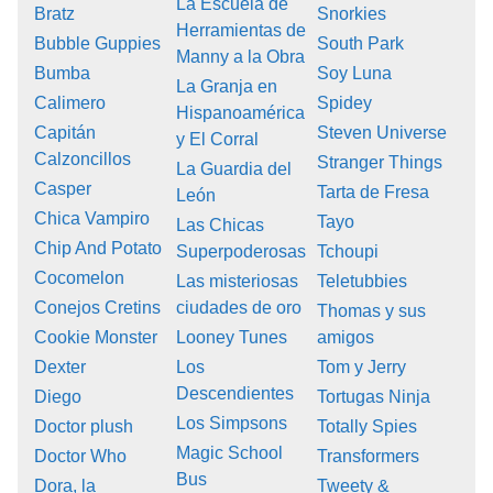
La Escuela de
Bratz
Snorkies
Herramientas de
Bubble Guppies
South Park
Manny a la Obra
Bumba
Soy Luna
La Granja en
Calimero
Spidey
Hispanoamérica
Capitán
Steven Universe
y El Corral
Calzoncillos
Stranger Things
La Guardia del
Casper
Tarta de Fresa
León
Chica Vampiro
Tayo
Las Chicas
Chip And Potato
Superpoderosas
Tchoupi
Cocomelon
Las misteriosas
Teletubbies
Conejos Cretins
ciudades de oro
Thomas y sus
Cookie Monster
Looney Tunes
amigos
Dexter
Los
Tom y Jerry
Descendientes
Diego
Tortugas Ninja
Los Simpsons
Doctor plush
Totally Spies
Magic School
Doctor Who
Transformers
Bus
Dora, la
Tweety &