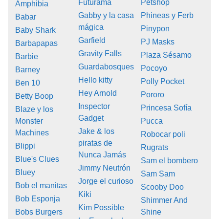
Futurama
Petshop
Amphibia
Gabby y la casa
Phineas y Ferb
Babar
mágica
Pinypon
Baby Shark
Garfield
PJ Masks
Barbapapas
Gravity Falls
Plaza Sésamo
Barbie
Guardabosques
Pocoyo
Barney
Hello kitty
Polly Pocket
Ben 10
Hey Arnold
Pororo
Betty Boop
Inspector
Princesa Sofía
Blaze y los
Gadget
Monster
Pucca
Jake & los
Machines
Robocar poli
piratas de
Blippi
Rugrats
Nunca Jamás
Blue's Clues
Sam el bombero
Jimmy Neutrón
Bluey
Sam Sam
Jorge el curioso
Bob el manitas
Scooby Doo
Kiki
Bob Esponja
Shimmer And
Kim Possible
Bobs Burgers
Shine