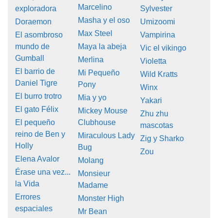
Marcelino
exploradora
Sylvester
Masha y el oso
Doraemon
Umizoomi
Max Steel
El asombroso
Vampirina
mundo de
Maya la abeja
Vic el vikingo
Gumball
Merlina
Violetta
El barrio de
Mi Pequeño
Wild Kratts
Daniel Tigre
Pony
Winx
El burro trotro
Mia y yo
Yakari
El gato Félix
Mickey Mouse
Zhu zhu
El pequeño
Clubhouse
mascotas
reino de Ben y
Miraculous Lady
Zig y Sharko
Holly
Bug
Zou
Elena Avalor
Molang
Érase una vez...
Monsieur
la Vida
Madame
Errores
Monster High
espaciales
Mr Bean