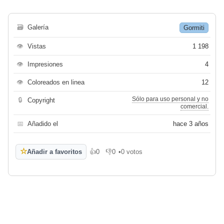
🗃
Galería
Gormiti
👁
Vistas
1 198
👁
Impresiones
4
👁
Coloreados en linea
12
Sólo para uso personal y no
🔒
Copyright
comercial.
📅
Añadido el
hace 3 años
☆
Añadir a favoritos
👍
0
👎
0
•
0 votos
Me gusta
No me gusta