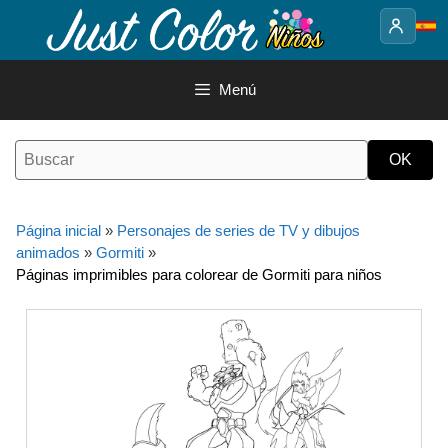
Saltar
al
contenido
Menú
Página inicial
»
Personajes de series de TV y dibujos
animados
»
Gormiti
»
Páginas imprimibles para colorear de Gormiti para niños