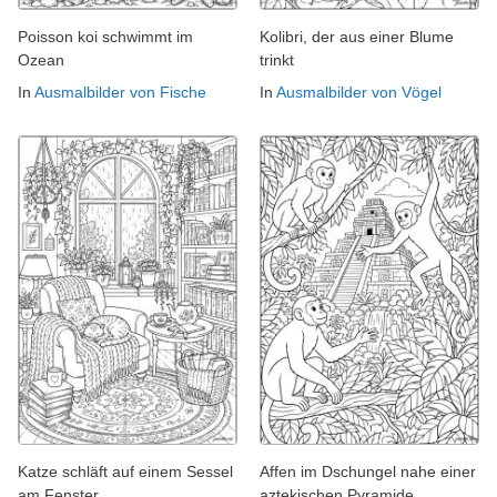
Poisson koi schwimmt im
Kolibri, der aus einer Blume
Ozean
trinkt
In
Ausmalbilder von Fische
In
Ausmalbilder von Vögel
Katze schläft auf einem Sessel
Affen im Dschungel nahe einer
am Fenster
aztekischen Pyramide