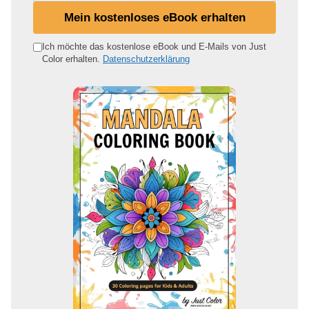
i
Mein kostenloses eBook erhalten
n
e
Ich möchte das kostenlose eBook und E-Mails von Just
Color erhalten.
Datenschutzerklärung
E
-
M
a
i
l
-
A
d
r
e
s
s
e