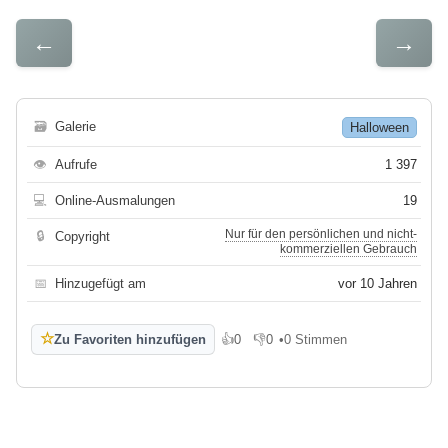
←
→
🗃
Galerie
Halloween
👁
Aufrufe
1 397
💻
Online-Ausmalungen
19
Nur für den persönlichen und nicht-
🔒
Copyright
kommerziellen Gebrauch
📅
Hinzugefügt am
vor 10 Jahren
☆
Zu Favoriten hinzufügen
👍
0
👎
0
•
0 Stimmen
Gefällt mir
Gefällt mir nicht