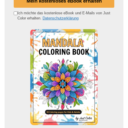
Mein kostenloses eBook erhalten
n
e
Ich möchte das kostenlose eBook und E-Mails von Just
Color erhalten.
Datenschutzerklärung
E
-
M
a
i
l
-
A
d
r
e
s
s
e