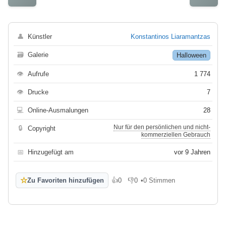
👤
Künstler
Konstantinos Liaramantzas
🗃
Galerie
Halloween
👁
Aufrufe
1 774
👁
Drucke
7
💻
Online-Ausmalungen
28
Nur für den persönlichen und nicht-
🔒
Copyright
kommerziellen Gebrauch
📅
Hinzugefügt am
vor 9 Jahren
☆
Zu Favoriten hinzufügen
👍
0
👎
0
•
0 Stimmen
Gefällt mir
Gefällt mir nicht