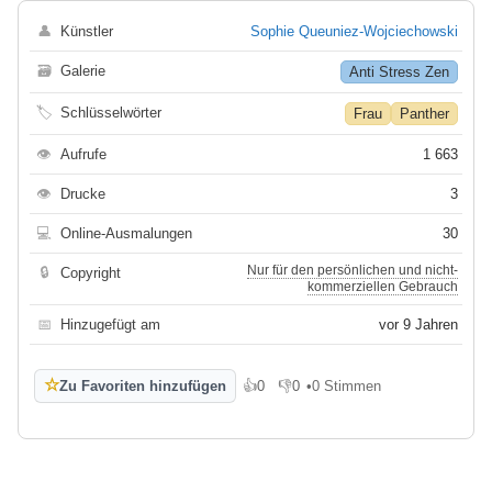
👤
Künstler
Sophie Queuniez-Wojciechowski
🗃
Galerie
Anti Stress Zen
🏷
Schlüsselwörter
Frau
Panther
👁
Aufrufe
1 663
👁
Drucke
3
💻
Online-Ausmalungen
30
Nur für den persönlichen und nicht-
🔒
Copyright
kommerziellen Gebrauch
📅
Hinzugefügt am
vor 9 Jahren
☆
Zu Favoriten hinzufügen
👍
0
👎
0
•
0 Stimmen
Gefällt mir
Gefällt mir nicht