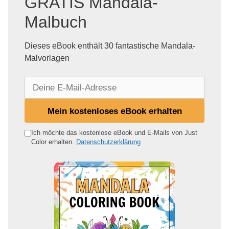
GRATIS Mandala-
Malbuch
Dieses eBook enthält 30 fantastische Mandala-
Malvorlagen
D
e
i
Mein kostenloses eBook erhalten
n
e
Ich möchte das kostenlose eBook und E-Mails von Just
Color erhalten.
Datenschutzerklärung
E
-
M
a
i
l
-