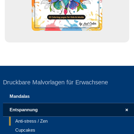
s
e
Druckbare Malvorlagen für Erwachsene
Mandalas
+
Entspannung
Anti-stress / Zen
Cupcakes