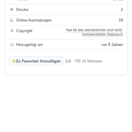
👁
Drucke
2
💻
Online-Ausmalungen
18
Nur für den persönlichen und nicht-
🔒
Copyright
kommerziellen Gebrauch
📅
Hinzugefügt am
vor 9 Jahren
☆
Zu Favoriten hinzufügen
👍
0
👎
0
•
0 Stimmen
Gefällt mir
Gefällt mir nicht