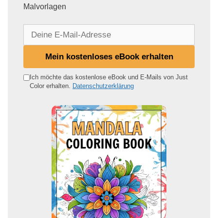
Malvorlagen
D
e
i
Mein kostenloses eBook erhalten
n
e
Ich möchte das kostenlose eBook und E-Mails von Just
Color erhalten.
Datenschutzerklärung
E
-
M
a
i
l
-
A
d
r
e
s