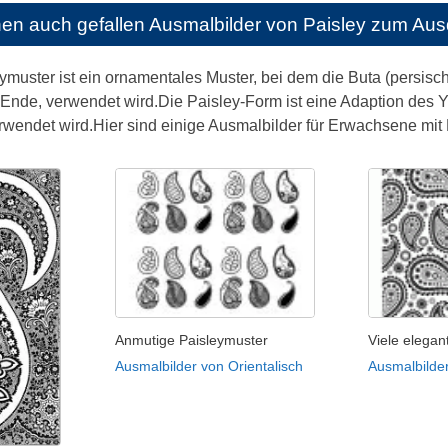
nen auch gefallen
Ausmalbilder von Paisley zum Au
ein ornamentales Muster, bei dem die Buta (persisch: بته ) oder Boteh, ein tropfenförmiges Motiv mit ei
nde, verwendet wird.Die Paisley-Form ist eine Adaption des Y
rwendet wird.Hier sind einige Ausmalbilder für Erwachsene mit
Anmutige Paisleymuster
Viele elegan
Ausmalbilder von Orientalisch
Ausmalbilder