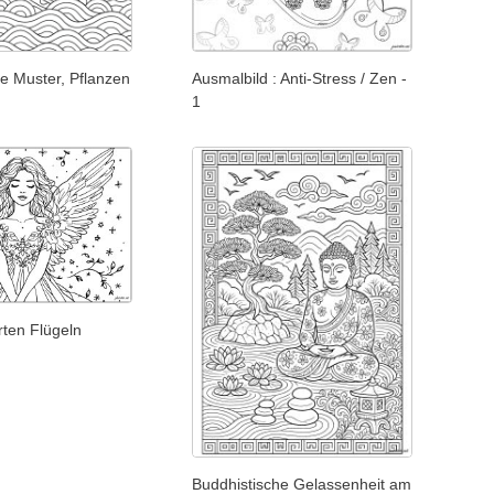
te Muster, Pflanzen
Ausmalbild : Anti-Stress / Zen -
1
rten Flügeln
Buddhistische Gelassenheit am