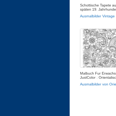
Schottische Tapete a
späten 19. Jahrhunde
Ausmalbilder Vintage
Malbuch Fur Erwachs
JustColor : Orientalis
Ausmalbilder von Orie