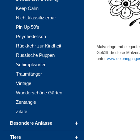
Keep Calm
Nicht klassifizierbar
Pin Up 50’s
Psychedelisch
Rückkehr zur Kindheit
Malvorlage mit elegant
Gefällt dir diese Malvo
Russische Puppen
unter
www.coloringpage
Schimpfwörter
Traumfänger
Vintage
Wunderschöne Gärten
Zentangle
Zitate
+
Besondere Anlässe
+
Tiere