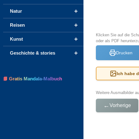
+
Natur
+
Reisen
Klicken Sie auf die Sch
+
Kunst
oder als PDF herunterz
+
Drucken
Geschichte & stories
Ich habe 
📘 Gratis Mandala-Malbuch
Weitere Ausmalbilder a
←
Vorherige