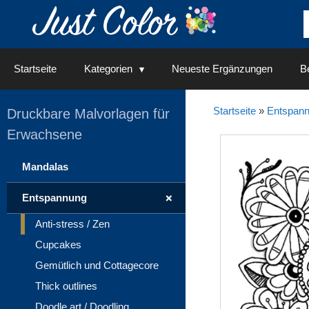
Springe
zum
Inhalt
Startseite
Kategorien
Neueste Ergänzungen
Be
Startseite
»
Entspan
Druckbare Malvorlagen für
Erwachsene
Mandalas
+
Entspannung
Anti-stress / Zen
Cupcakes
Gemütlich und Cottagecore
Thick outlines
Doodle art / Doodling