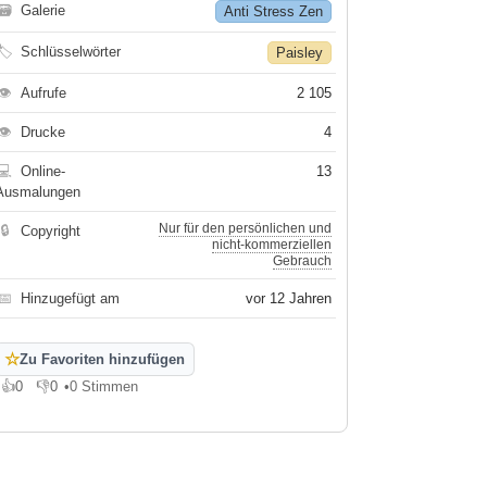
🗃
Galerie
Anti Stress Zen
🏷
Schlüsselwörter
Paisley
👁
Aufrufe
2 105
👁
Drucke
4
💻
Online-
13
Ausmalungen
Nur für den persönlichen und
🔒
Copyright
nicht-kommerziellen
Gebrauch
📅
Hinzugefügt am
vor 12 Jahren
☆
Zu Favoriten hinzufügen
👍
0
👎
0
•
0 Stimmen
Gefällt mir
Gefällt mir nicht