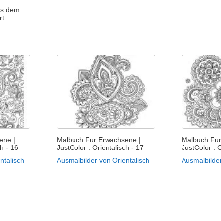
us dem
rt
ene |
Malbuch Fur Erwachsene |
Malbuch Fur
ch - 16
JustColor : Orientalisch - 17
JustColor : O
ntalisch
Ausmalbilder von Orientalisch
Ausmalbilder