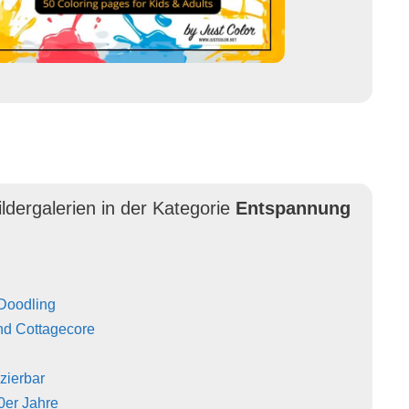
ldergalerien in der Kategorie
Entspannung
 Doodling
nd Cottagecore
izierbar
0er Jahre