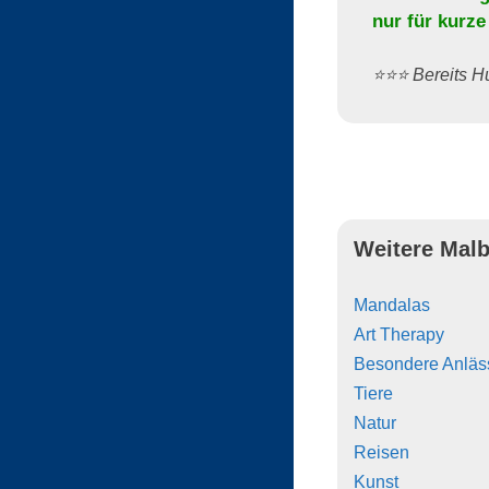
nur für kurze
⭐️⭐️⭐️ Bereits
Weitere Malb
Mandalas
Art Therapy
Besondere Anläs
Tiere
Natur
Reisen
Kunst