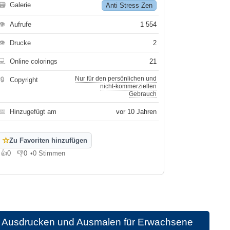
🗃
Galerie
Anti Stress Zen
👁
Aufrufe
1 554
👁
Drucke
2
💻
Online colorings
21
Nur für den persönlichen und
🔒
Copyright
nicht-kommerziellen
Gebrauch
📅
Hinzugefügt am
vor 10 Jahren
☆
Zu Favoriten hinzufügen
👍
0
👎
0
•
0 Stimmen
Gefällt mir
Gefällt mir nicht
um Ausdrucken und Ausmalen für Erwachsene