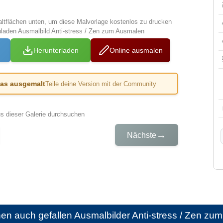
altflächen unten, um diese Malvorlage kostenlos zu drucken
uladen Ausmalbild Anti-stress / Zen zum Ausmalen
Herunterladen
Online ausmalen
das ausgemalt
Teile deine Version mit der Community
us dieser Galerie durchsuchen
→
Nächste
nen auch gefallen
Ausmalbilder Anti-stress / Zen z