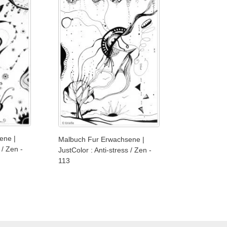
ene |
Malbuch Fur Erwachsene |
 / Zen -
JustColor : Anti-stress / Zen -
113