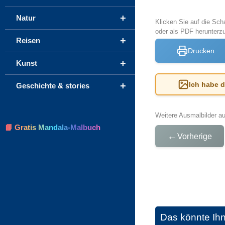
+
Natur
Klicken Sie auf die Sch
oder als PDF herunterz
+
Reisen
Drucken
+
Kunst
+
Ich habe 
Geschichte & stories
Weitere Ausmalbilder a
📘 Gratis Mandala-Malbuch
←
Vorherige
Das könnte Ih