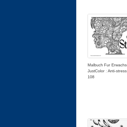
Malbuch Fur Erwachs
JustColor : Anti-stress
108