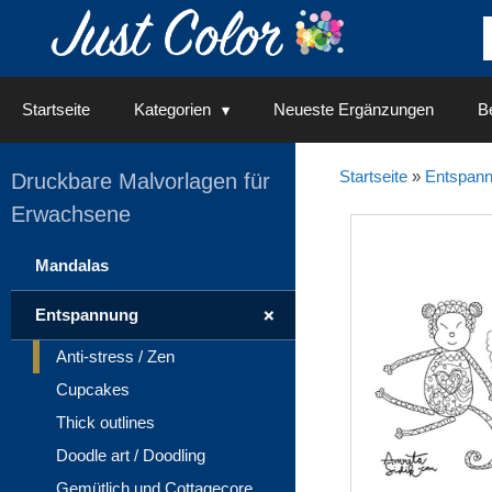
Springe
zum
Inhalt
Startseite
Kategorien
Neueste Ergänzungen
Be
Startseite
»
Entspan
Druckbare Malvorlagen für
Erwachsene
Mandalas
+
Entspannung
Anti-stress / Zen
Cupcakes
Thick outlines
Doodle art / Doodling
Gemütlich und Cottagecore