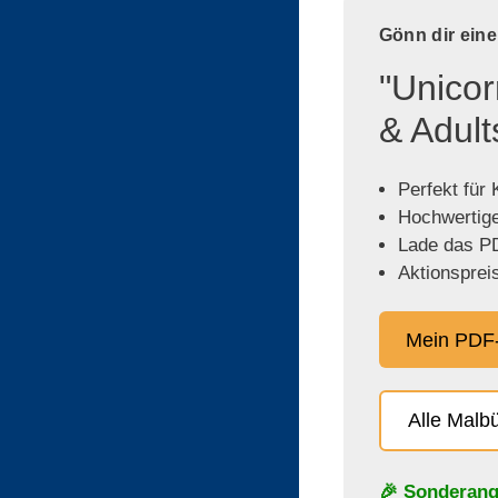
Gönn dir ein
"Unicor
& Adult
Perfekt für
Hochwertige,
Lade das PD
Aktionspreis
Mein PDF-
Alle Malb
🎉 Sonderang