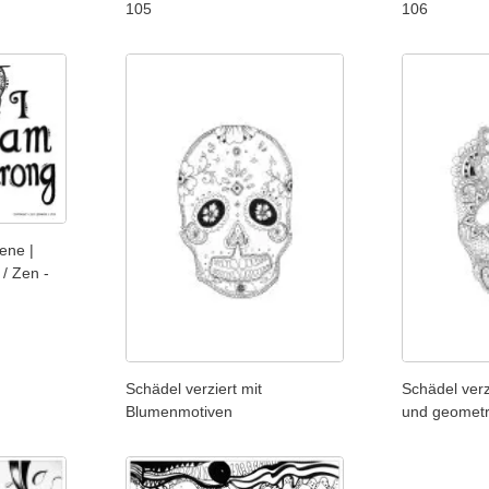
105
106
ene |
 / Zen -
Schädel verziert mit
Schädel verzi
Blumenmotiven
und geometr