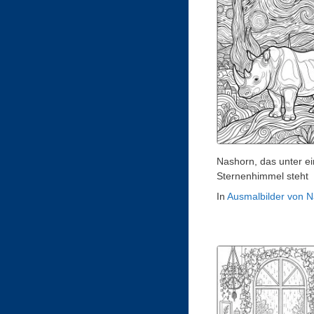
Nashorn, das unter e
Sternenhimmel steht
In
Ausmalbilder von 