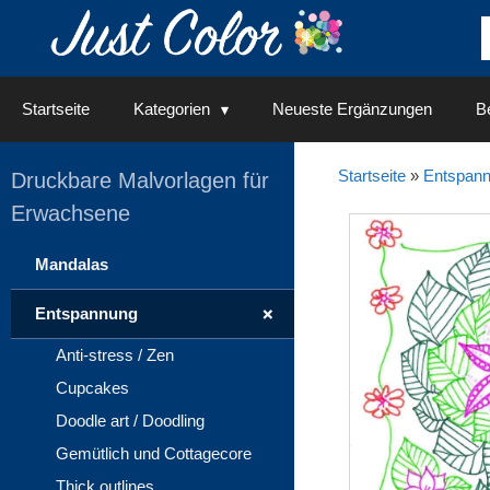
Springe
zum
Inhalt
Startseite
Kategorien
Neueste Ergänzungen
Be
Startseite
»
Entspan
Druckbare Malvorlagen für
Erwachsene
Mandalas
+
Entspannung
Anti-stress / Zen
Cupcakes
Doodle art / Doodling
Gemütlich und Cottagecore
Thick outlines