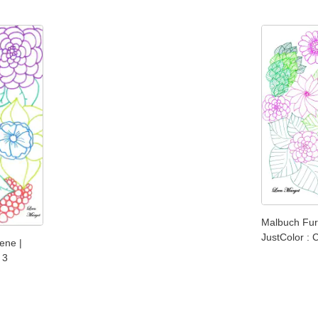
Malbuch Fur
JustColor : 
ene |
 3