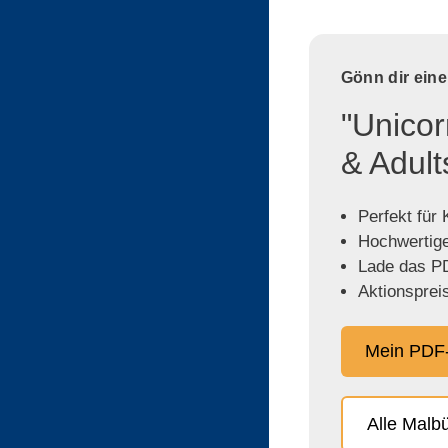
Gönn dir ein
"Unicor
& Adult
Perfekt für
Hochwertige,
Lade das PD
Aktionspreis
Mein PDF-
Alle Malb