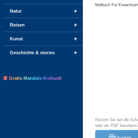
Malbuch Fur Erwachsene 
+
Natur
+
Reisen
+
Kunst
+
Geschichte & stories
📘 Gratis Mandala-Malbuch
Klicken Sie auf die Sch
oder als PDF herunterz
Drucken