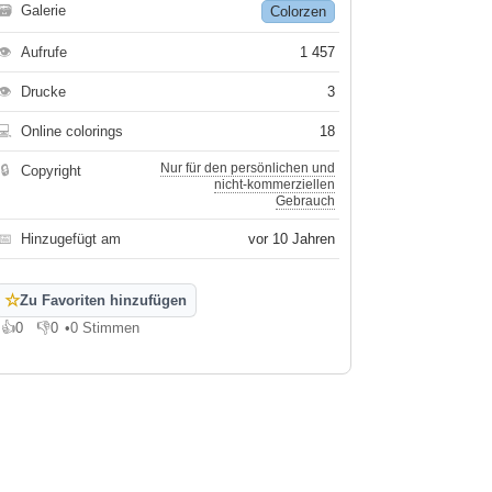
🗃
Galerie
Colorzen
👁
Aufrufe
1 457
👁
Drucke
3
💻
Online colorings
18
Nur für den persönlichen und
🔒
Copyright
nicht-kommerziellen
Gebrauch
📅
Hinzugefügt am
vor 10 Jahren
☆
Zu Favoriten hinzufügen
👍
0
👎
0
•
0 Stimmen
Gefällt mir
Gefällt mir nicht