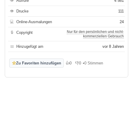
👁
Aufrufe
4 581
👁
Drucke
111
💻
Online-Ausmalungen
24
Nur für den persönlichen und nicht-
🔒
Copyright
kommerziellen Gebrauch
📅
Hinzugefügt am
vor 8 Jahren
☆
Zu Favoriten hinzufügen
👍
0
👎
0
•
0 Stimmen
Gefällt mir
Gefällt mir nicht