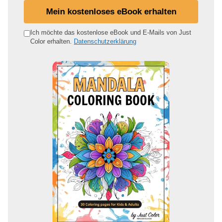
i
Mein kostenloses eBook erhalten
n
e
Ich möchte das kostenlose eBook und E-Mails von Just
Color erhalten.
Datenschutzerklärung
E
-
M
a
i
l
-
A
d
r
e
s
s
e