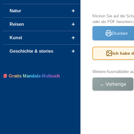
+
Natur
Klicken Sie auf die Sch
oder als PDF herunterz
+
Reisen
Drucken
+
Kunst
+
Geschichte & stories
Ich habe 
Weitere Ausmalbilder a
📘 Gratis Mandala-Malbuch
←
Vorherige