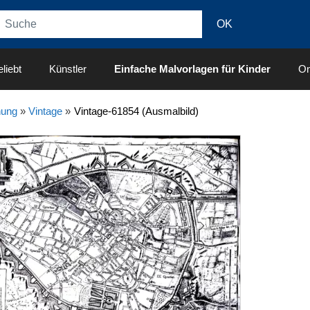
liebt
Künstler
Einfache Malvorlagen für Kinder
On
nung
»
Vintage
»
Vintage-61854 (Ausmalbild)