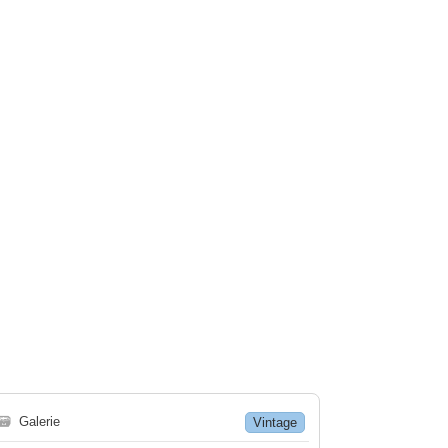
🗃
Galerie
Vintage