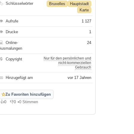
🏷
Schlüsselwörter
Bruxelles
Hauptstadt
Karte
👁
Aufrufe
1 127
👁
Drucke
1
💻
Online-
24
Ausmalungen
Nur für den persönlichen und
🔒
Copyright
nicht-kommerziellen
Gebrauch
📅
Hinzugefügt am
vor 17 Jahren
☆
Zu Favoriten hinzufügen
👍
0
👎
0
•
0 Stimmen
Gefällt mir
Gefällt mir nicht