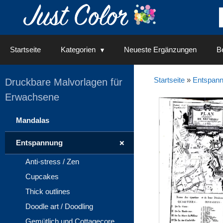
Springe
zum
Inhalt
Startseite
Kategorien
Neueste Ergänzungen
Be
Startseite
»
Entspan
Druckbare Malvorlagen für
Erwachsene
Mandalas
+
Entspannung
Anti-stress / Zen
Cupcakes
Thick outlines
Doodle art / Doodling
Gemütlich und Cottagecore