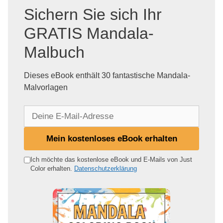
Sichern Sie sich Ihr
GRATIS Mandala-
Malbuch
Dieses eBook enthält 30 fantastische Mandala-
Malvorlagen
D
e
i
Mein kostenloses eBook erhalten
n
e
Ich möchte das kostenlose eBook und E-Mails von Just
Color erhalten.
Datenschutzerklärung
E
-
M
a
i