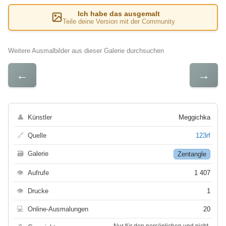
Ich habe das ausgemalt
Teile deine Version mit der Community
Weitere Ausmalbilder aus dieser Galerie durchsuchen
←
→
👤
Künstler
Meggichka
🔗
Quelle
123rf
🗃
Galerie
Zentangle
👁
Aufrufe
1 407
👁
Drucke
1
💻
Online-Ausmalungen
20
Nur für den persönlichen und nicht-