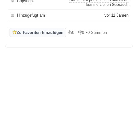
🔒
Copyright
kommerziellen Gebrauch
📅
Hinzugefügt am
vor 11 Jahren
☆
Zu Favoriten hinzufügen
👍
0
👎
0
•
0 Stimmen
Gefällt mir
Gefällt mir nicht