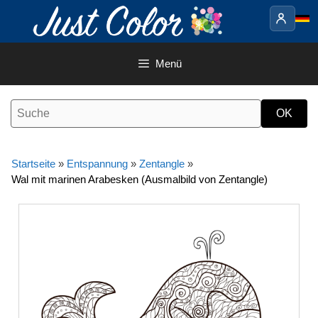
Springe
zum
Inhalt
Menü
Startseite
»
Entspannung
»
Zentangle
»
Wal mit marinen Arabesken (Ausmalbild von Zentangle)