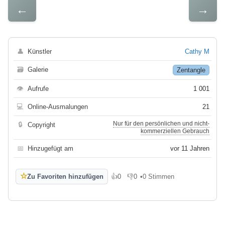
←
→
👤
Künstler
Cathy M
🗃
Galerie
Zentangle
👁
Aufrufe
1 001
💻
Online-Ausmalungen
21
Nur für den persönlichen und nicht-
🔒
Copyright
kommerziellen Gebrauch
📅
Hinzugefügt am
vor 11 Jahren
☆
Zu Favoriten hinzufügen
👍
0
👎
0
•
0 Stimmen
Gefällt mir
Gefällt mir nicht