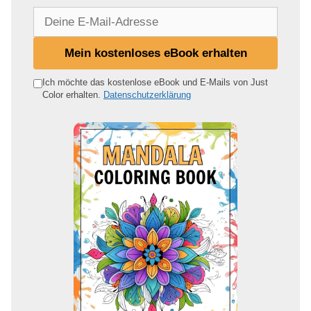
D
e
i
Mein kostenloses eBook erhalten
n
e
Ich möchte das kostenlose eBook und E-Mails von Just
Color erhalten.
Datenschutzerklärung
E
-
M
a
i
l
-
A
d
r
e
s
s