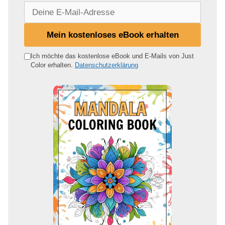
D
e
i
Mein kostenloses eBook erhalten
n
e
Ich möchte das kostenlose eBook und E-Mails von Just
Color erhalten.
Datenschutzerklärung
E
-
M
a
i
l
-
A
d
r
e
s
s
e