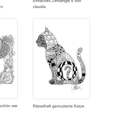
Einfaches Zentangle 6 von
rn
claudia
 schön wie
Rätselhaft gemusterte Katze