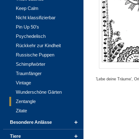
Keep Calm
Nicht klassifizierbar
Pin Up 50’s
Psychedelisch
Rückkehr zur Kindheit
Russische Puppen
Schimpfwörter
Traumfänger
'Lebe deine Träume', Or
Vintage
Wunderschöne Gärten
Zentangle
Zitate
+
Besondere Anlässe
+
Tiere