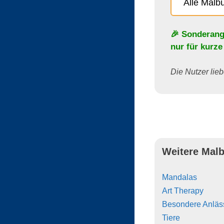
Alle Malb
🎉 Sonderang
nur für kurze
Die Nutzer lieb
Weitere Malb
Mandalas
Art Therapy
Besondere Anläs
Tiere