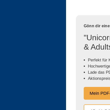
Gönn dir ein
"Unicor
& Adult
Perfekt für
Hochwertige,
Lade das PD
Aktionspreis
Mein PDF-