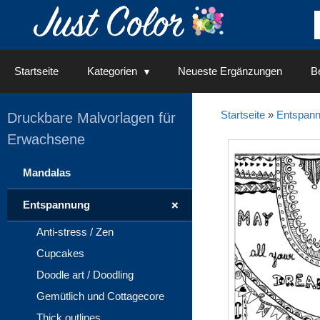
Springe
zum
Inhalt
Startseite
Kategorien
Neueste Ergänzungen
Be
Startseite
»
Entspan
Druckbare Malvorlagen für
Erwachsene
Mandalas
+
Entspannung
Anti-stress / Zen
Cupcakes
Doodle art / Doodling
Gemütlich und Cottagecore
Thick outlines