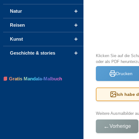
+
Natur
+
Reisen
+
Kunst
+
Geschichte & stories
Klicken Sie auf die Sch
oder als PDF herunterz
Drucken
📘 Gratis Mandala-Malbuch
Ich habe 
Weitere Ausmalbilder a
←
Vorherige