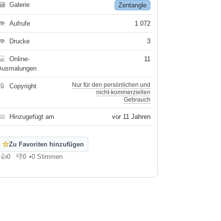
🗃
Galerie
Zentangle
👁
Aufrufe
1 072
👁
Drucke
3
💻
Online-
11
Ausmalungen
Nur für den persönlichen und
🔒
Copyright
nicht-kommerziellen
Gebrauch
📅
Hinzugefügt am
vor 11 Jahren
☆
Zu Favoriten hinzufügen
👍
0
👎
0
•
0 Stimmen
Gefällt mir
Gefällt mir nicht