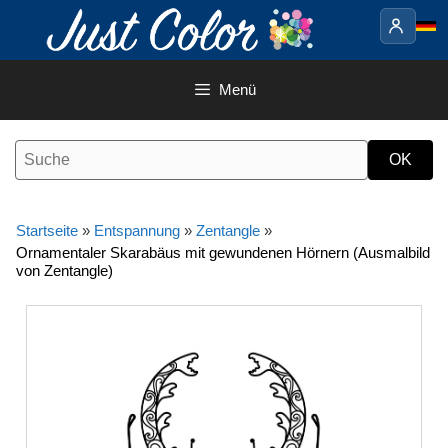
Springe
zum
Inhalt
Menü
Startseite
»
Entspannung
»
Zentangle
»
Ornamentaler Skarabäus mit gewundenen Hörnern (Ausmalbild
von Zentangle)