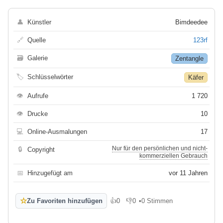
👤
Künstler
Bimdeedee
🔗
Quelle
123rf
🗃
Galerie
Zentangle
🏷
Schlüsselwörter
Käfer
👁
Aufrufe
1 720
👁
Drucke
10
💻
Online-Ausmalungen
17
Nur für den persönlichen und nicht-
🔒
Copyright
kommerziellen Gebrauch
📅
Hinzugefügt am
vor 11 Jahren
☆
Zu Favoriten hinzufügen
👍
0
👎
0
•
0 Stimmen
Gefällt mir
Gefällt mir nicht