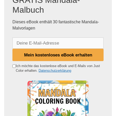
GRATIS Mandala-
Malbuch
Dieses eBook enthält 30 fantastische Mandala-
Malvorlagen
D
e
i
Mein kostenloses eBook erhalten
n
e
Ich möchte das kostenlose eBook und E-Mails von Just
Color erhalten.
Datenschutzerklärung
E
-
M
a
i
l
-
A