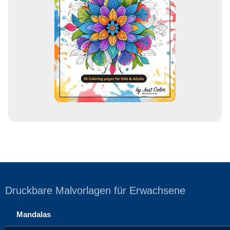
d
r
e
s
s
e
Druckbare Malvorlagen für Erwachsene
Mandalas