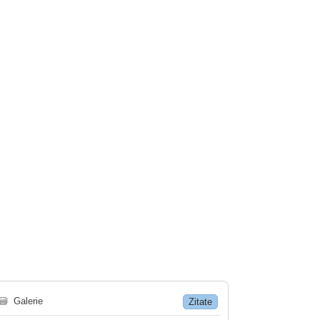
🗃
Galerie
Zitate