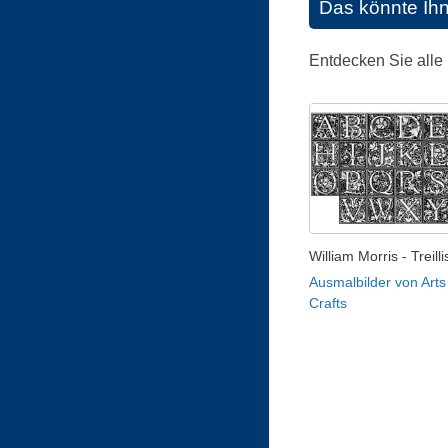
Das könnte Ih
Entdecken Sie alle
William Morris - Treill
Ausmalbilder von Arts
Crafts