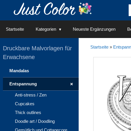
Springe
zum
Inhalt
Startseite
Kategorien
Neueste Ergänzungen
Be
Startseite
»
Entspan
Druckbare Malvorlagen für
Erwachsene
Mandalas
+
Entspannung
Anti-stress / Zen
Cupcakes
Thick outlines
Doodle art / Doodling
Gemütlich und Cottagecore