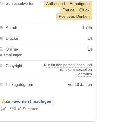
🏷
Schlüsselwörter
Aufbauend
Ermutigung
Freude
Glück
Positives Denken
👁
Aufrufe
1 745
👁
Drucke
14
💻
Online-
14
Ausmalungen
Nur für den persönlichen und
🔒
Copyright
nicht-kommerziellen
Gebrauch
📅
Hinzugefügt am
vor 10 Jahren
☆
Zu Favoriten hinzufügen
👍
0
👎
0
•
0 Stimmen
Gefällt mir
Gefällt mir nicht