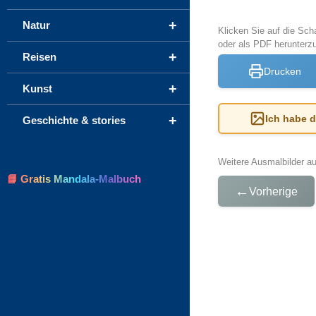
+
Natur
Klicken Sie auf die Sch
oder als PDF herunterz
+
Reisen
Drucken
+
Kunst
+
Ich habe 
Geschichte & stories
Weitere Ausmalbilder a
📘 Gratis Mandala-Malbuch
←
Vorherige