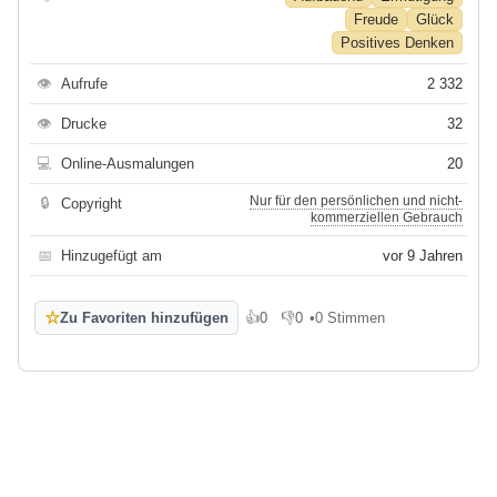
Freude
Glück
Positives Denken
👁
Aufrufe
2 332
👁
Drucke
32
💻
Online-Ausmalungen
20
Nur für den persönlichen und nicht-
🔒
Copyright
kommerziellen Gebrauch
📅
Hinzugefügt am
vor 9 Jahren
☆
Zu Favoriten hinzufügen
👍
0
👎
0
•
0 Stimmen
Gefällt mir
Gefällt mir nicht