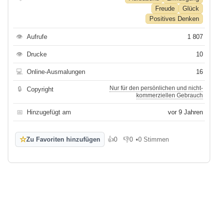
Freude
Glück
Positives Denken
👁
Aufrufe
1 807
👁
Drucke
10
💻
Online-Ausmalungen
16
Nur für den persönlichen und nicht-
🔒
Copyright
kommerziellen Gebrauch
📅
Hinzugefügt am
vor 9 Jahren
☆
Zu Favoriten hinzufügen
👍
0
👎
0
•
0 Stimmen
Gefällt mir
Gefällt mir nicht