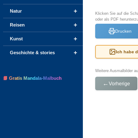
+
Natur
Klicken Sie auf die Sch
oder als PDF herunterz
+
Reisen
Drucken
+
Kunst
+
Ich habe 
Geschichte & stories
Weitere Ausmalbilder a
📘 Gratis Mandala-Malbuch
←
Vorherige