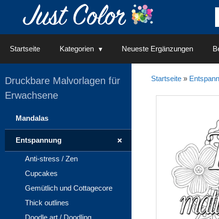
Springe
zum
Inhalt
Startseite
Kategorien
Neueste Ergänzungen
Be
Startseite
»
Entspan
Druckbare Malvorlagen für
Erwachsene
Mandalas
+
Entspannung
Anti-stress / Zen
Cupcakes
Gemütlich und Cottagecore
Thick outlines
Doodle art / Doodling