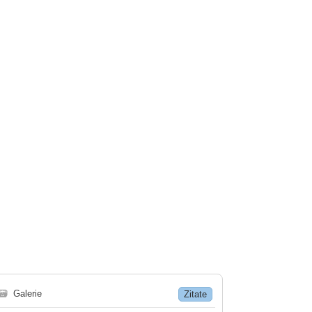
🗃
Galerie
Zitate