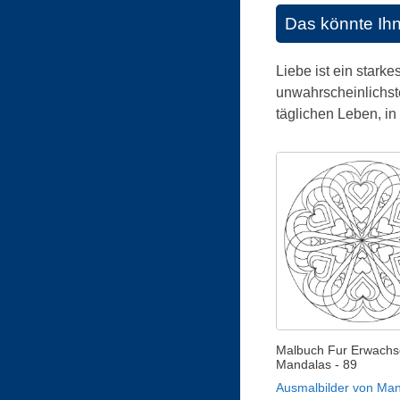
Das könnte Ih
Liebe ist ein star
unwahrscheinlichste
täglichen Leben, i
Malbuch Fur Erwachs
Mandalas - 89
Ausmalbilder von Ma