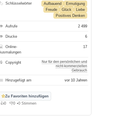
🏷
Schlüsselwörter
Aufbauend
Ermutigung
Freude
Glück
Liebe
Positives Denken
👁
Aufrufe
2 499
👁
Drucke
6
💻
Online-
17
Ausmalungen
Nur für den persönlichen und
🔒
Copyright
nicht-kommerziellen
Gebrauch
📅
Hinzugefügt am
vor 10 Jahren
☆
Zu Favoriten hinzufügen
👍
0
👎
0
•
0 Stimmen
Gefällt mir
Gefällt mir nicht