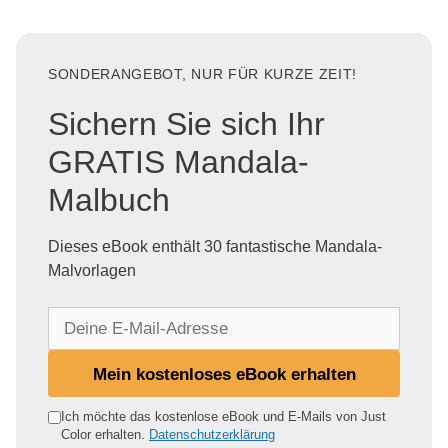
SONDERANGEBOT, NUR FÜR KURZE ZEIT!
Sichern Sie sich Ihr
GRATIS Mandala-
Malbuch
Dieses eBook enthält 30 fantastische Mandala-
Malvorlagen
D
e
i
Mein kostenloses eBook erhalten
n
e
Ich möchte das kostenlose eBook und E-Mails von Just
Color erhalten.
Datenschutzerklärung
E