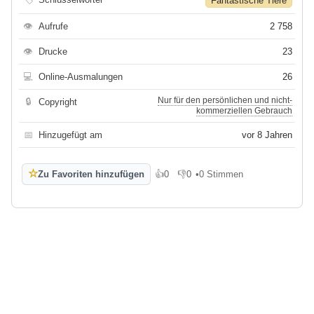
Fantastische Tiere
👁
Aufrufe
2 758
👁
Drucke
23
💻
Online-Ausmalungen
26
Nur für den persönlichen und nicht-
🔒
Copyright
kommerziellen Gebrauch
📅
Hinzugefügt am
vor 8 Jahren
☆
Zu Favoriten hinzufügen
👍
0
👎
0
•
0 Stimmen
Gefällt mir
Gefällt mir nicht