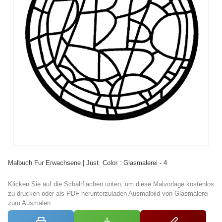
Malbuch Fur Erwachsene | Just. Color : Glasmalerei - 4
Klicken Sie auf die Schaltflächen unten, um diese Malvorlage kostenlos
zu drucken oder als PDF herunterzuladen Ausmalbild von Glasmalerei
zum Ausmalen