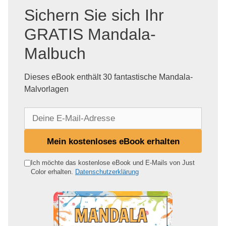
Sichern Sie sich Ihr
GRATIS Mandala-
Malbuch
Dieses eBook enthält 30 fantastische Mandala-
Malvorlagen
D
e
i
Mein kostenloses eBook erhalten
n
e
Ich möchte das kostenlose eBook und E-Mails von Just
Color erhalten.
Datenschutzerklärung
E
-
M
a
i