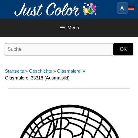
Springe
zum
Inhalt
Menü
Startseite
»
Geschichte
»
Glasmalerei
»
Glasmalerei-33318 (Ausmalbild)