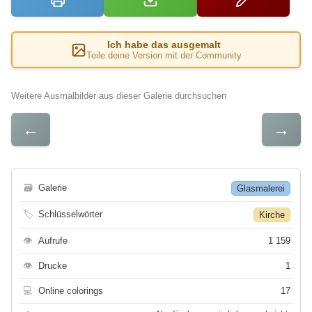
Ich habe das ausgemalt
Teile deine Version mit der Community
Weitere Ausmalbilder aus dieser Galerie durchsuchen
←
→
🗃
Galerie
Glasmalerei
🏷
Schlüsselwörter
Kirche
👁
Aufrufe
1 159
👁
Drucke
1
💻
Online colorings
17