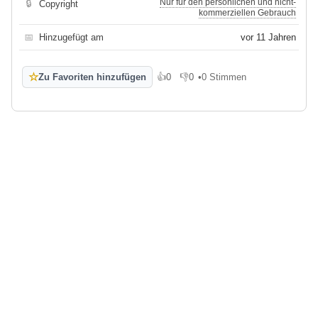
Nur für den persönlichen und nicht-
🔒
Copyright
kommerziellen Gebrauch
📅
Hinzugefügt am
vor 11 Jahren
☆
Zu Favoriten hinzufügen
👍
0
👎
0
•
0 Stimmen
Gefällt mir
Gefällt mir nicht