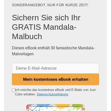
SONDERANGEBOT, NUR FÜR KURZE ZEIT!
Sichern Sie sich Ihr
GRATIS Mandala-
Malbuch
Dieses eBook enthält 30 fantastische Mandala-
Malvorlagen
D
e
i
Mein kostenloses eBook erhalten
n
e
Ich möchte das kostenlose eBook und E-Mails von Just
Color erhalten.
Datenschutzerklärung
E
-
M