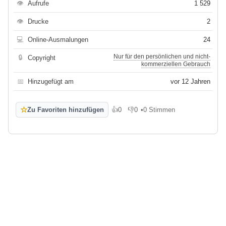
👁
Aufrufe
1 529
👁
Drucke
2
💻
Online-Ausmalungen
24
Nur für den persönlichen und nicht-
🔒
Copyright
kommerziellen Gebrauch
📅
Hinzugefügt am
vor 12 Jahren
☆
Zu Favoriten hinzufügen
👍
0
👎
0
•
0 Stimmen
Gefällt mir
Gefällt mir nicht