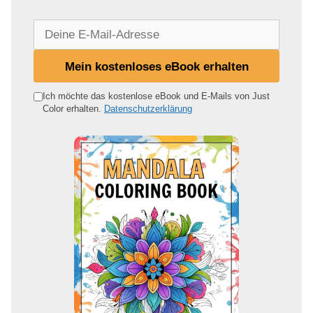
D
e
i
Mein kostenloses eBook erhalten
n
e
Ich möchte das kostenlose eBook und E-Mails von Just
Color erhalten.
Datenschutzerklärung
E
-
M
a
i
l
-
A
d
r
e
s
s