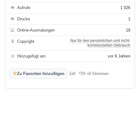
👁
Aufrufe
1 026
👁
Drucke
1
💻
Online-Ausmalungen
18
Nur für den persönlichen und nicht-
🔒
Copyright
kommerziellen Gebrauch
📅
Hinzugefügt am
vor 9 Jahren
☆
Zu Favoriten hinzufügen
👍
0
👎
0
•
0 Stimmen
Gefällt mir
Gefällt mir nicht