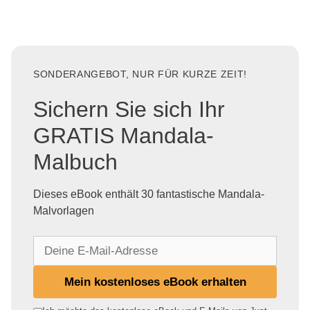
SONDERANGEBOT, NUR FÜR KURZE ZEIT!
Sichern Sie sich Ihr
GRATIS Mandala-
Malbuch
Dieses eBook enthält 30 fantastische Mandala-
Malvorlagen
D
e
i
Mein kostenloses eBook erhalten
n
e