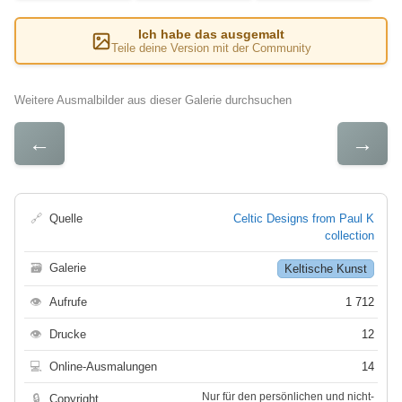
Ich habe das ausgemalt
Teile deine Version mit der Community
Weitere Ausmalbilder aus dieser Galerie durchsuchen
←
→
🔗
Quelle
Celtic Designs from Paul K
collection
🗃
Galerie
Keltische Kunst
👁
Aufrufe
1 712
👁
Drucke
12
💻
Online-Ausmalungen
14
Nur für den persönlichen und nicht-
🔒
Copyright