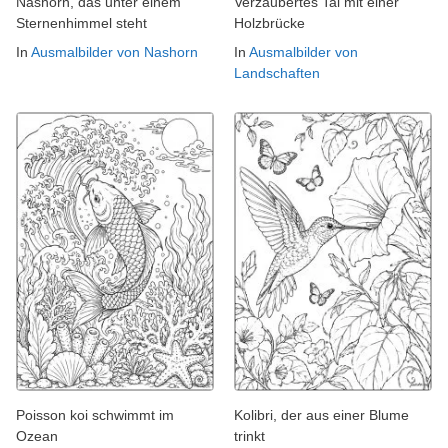
Nashorn, das unter einem
Verzaubertes Tal mit einer
Sternenhimmel steht
Holzbrücke
In
Ausmalbilder von Nashorn
In
Ausmalbilder von
Landschaften
Poisson koi schwimmt im
Kolibri, der aus einer Blume
Ozean
trinkt