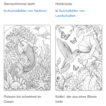
Sternenhimmel steht
Holzbrücke
In
Ausmalbilder von Nashorn
In
Ausmalbilder von
Landschaften
Poisson koi schwimmt im
Kolibri, der aus einer Blume
Ozean
trinkt