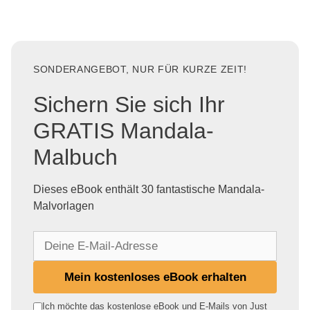
SONDERANGEBOT, NUR FÜR KURZE ZEIT!
Sichern Sie sich Ihr
GRATIS Mandala-
Malbuch
Dieses eBook enthält 30 fantastische Mandala-
Malvorlagen
D
e
i
Mein kostenloses eBook erhalten
n
e
Ich möchte das kostenlose eBook und E-Mails von Just