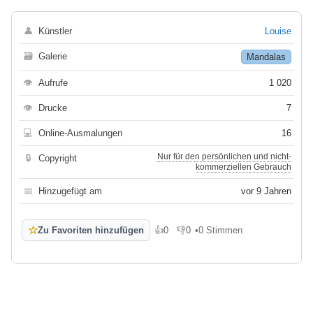
👤
Künstler
Louise
🗃
Galerie
Mandalas
👁
Aufrufe
1 020
👁
Drucke
7
💻
Online-Ausmalungen
16
Nur für den persönlichen und nicht-
🔒
Copyright
kommerziellen Gebrauch
📅
Hinzugefügt am
vor 9 Jahren
☆
Zu Favoriten hinzufügen
👍
0
👎
0
•
0 Stimmen
Gefällt mir
Gefällt mir nicht