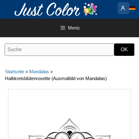
Springe
zum
Inhalt
Menü
Startseite
»
Mandalas
»
Halbkreisblütenrosette (Ausmalbild von Mandalas)