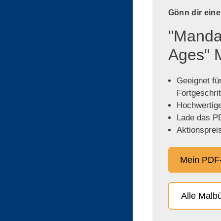
Gönn dir ein
"Mandal
Ages" 
Geeignet für
Fortgeschri
Hochwertige,
Lade das PD
Aktionspreis
Mein PDF-
Alle Malb