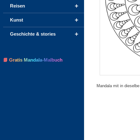
+
Reisen
+
Kunst
+
Geschichte & stories
📘 Gratis Mandala-Malbuch
Mandala mit in dieselbe