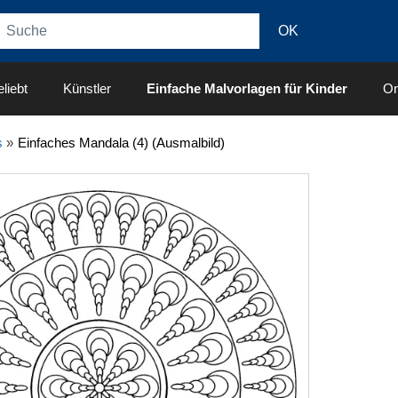
liebt
Künstler
Einfache Malvorlagen für Kinder
On
s
»
Einfaches Mandala (4) (Ausmalbild)