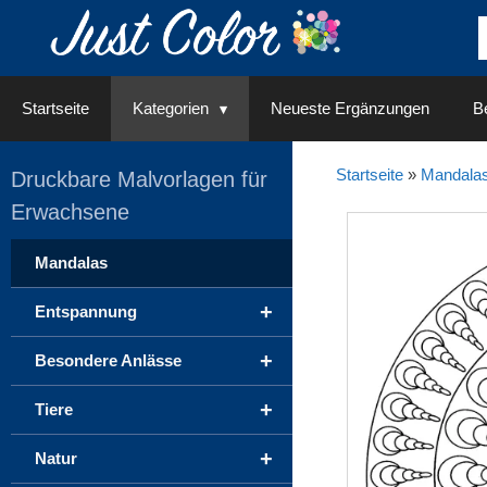
Springe
zum
Inhalt
Startseite
Kategorien
Neueste Ergänzungen
Be
Startseite
»
Mandala
Druckbare Malvorlagen für
Erwachsene
Mandalas
+
Entspannung
+
Besondere Anlässe
+
Tiere
+
Natur