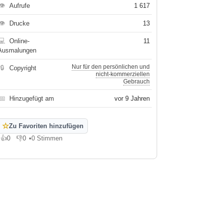
👁
Aufrufe
1 617
👁
Drucke
13
💻
Online-
11
Ausmalungen
Nur für den persönlichen und
🔒
Copyright
nicht-kommerziellen
Gebrauch
📅
Hinzugefügt am
vor 9 Jahren
☆
Zu Favoriten hinzufügen
👍
0
👎
0
•
0 Stimmen
Gefällt mir
Gefällt mir nicht