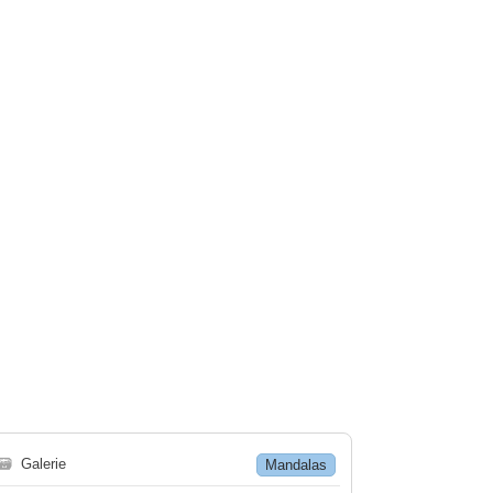
🗃
Galerie
Mandalas