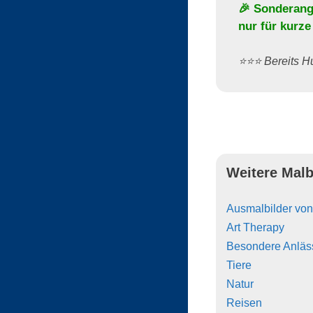
🎉 Sonderang
nur für kurze
⭐️⭐️⭐️ Bereits
Weitere Malb
Ausmalbilder vo
Art Therapy
Besondere Anläs
Tiere
Natur
Reisen