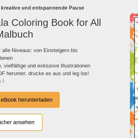
e kreative und entspannende Pause
a Coloring Book for All
Malbuch
 alle Niveaus: von Einsteigern bis
ttenen
 vielfältige und exklusive Illustrationen
F herunter, drucke es aus und leg los!
 !
eBook herunterladen
ücher ansehen