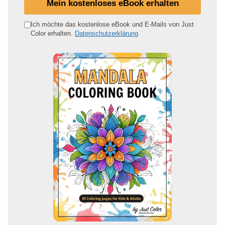
Mein kostenloses eBook erhalten
n
e
Ich möchte das kostenlose eBook und E-Mails von Just
Color erhalten.
Datenschutzerklärung
E
-
M
a
i
l
-
A
d
r
e
s
s
e