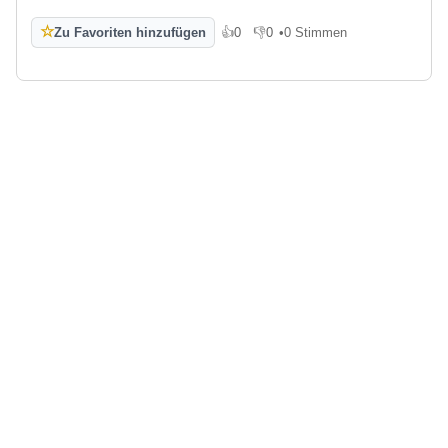
☆
Zu Favoriten hinzufügen
👍
0
👎
0
•
0 Stimmen
Gefällt mir
Gefällt mir nicht