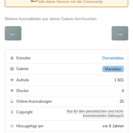
Teile deine Version mit der Community
Weitere Ausmalbilder aus dieser Galerie durchsuchen
←
→
👤
Künstler
Domandalas
🗃
Galerie
Mandalas
👁
Aufrufe
1 601
👁
Drucke
4
💻
Online-Ausmalungen
25
Nur für den persönlichen und nicht-
🔒
Copyright
kommerziellen Gebrauch
📅
Hinzugefügt am
vor 9 Jahren