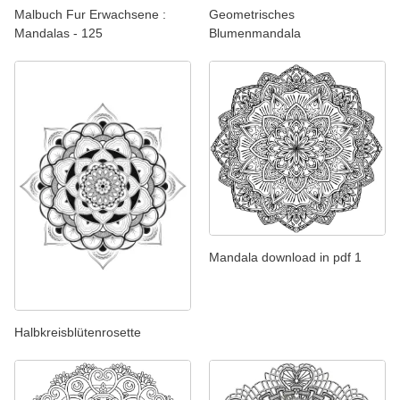
Malbuch Fur Erwachsene :
Geometrisches
Mandalas - 125
Blumenmandala
Mandala download in pdf 1
Halbkreisblütenrosette