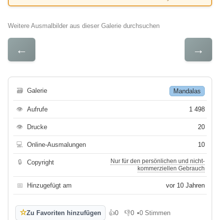
Weitere Ausmalbilder aus dieser Galerie durchsuchen
←
→
🗃
Galerie
Mandalas
👁
Aufrufe
1 498
👁
Drucke
20
💻
Online-Ausmalungen
10
Nur für den persönlichen und nicht-
🔒
Copyright
kommerziellen Gebrauch
📅
Hinzugefügt am
vor 10 Jahren
☆
Zu Favoriten hinzufügen
👍
0
👎
0
•
0 Stimmen
Gefällt mir
Gefällt mir nicht